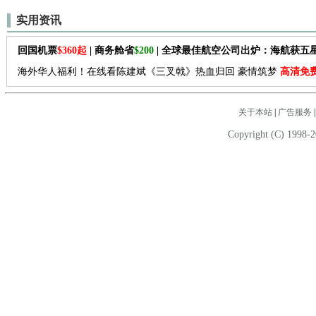
实用资讯
回国机票
$360起
| 商务舱省
$200
| 全球最佳航空公司出炉：海航获五
海外华人福利！在线看陈建斌《三叉戟》热血归回 豪情筑梦
高清免
关于本站
|
广告服务
Copyright (C) 1998-2