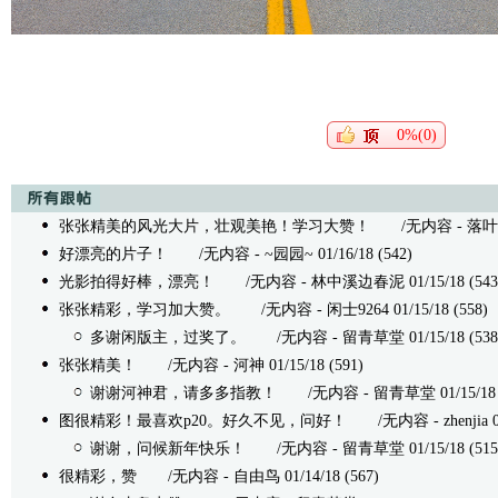
0%(0)
张张精美的风光大片，壮观美艳！学习大赞！
/无内容 - 落叶飘零 
好漂亮的片子！
/无内容 - ~园园~ 01/16/18 (542)
光影拍得好棒，漂亮！
/无内容 - 林中溪边春泥 01/15/18 (543
张张精彩，学习加大赞。
/无内容 - 闲士9264 01/15/18 (558)
多谢闲版主，过奖了。
/无内容 - 留青草堂 01/15/18 (538
张张精美！
/无内容 - 河神 01/15/18 (591)
谢谢河神君，请多多指教！
/无内容 - 留青草堂 01/15/18 (
图很精彩！最喜欢p20。好久不见，问好！
/无内容 - zhenjia 01/
谢谢，问候新年快乐！
/无内容 - 留青草堂 01/15/18 (515
很精彩，赞
/无内容 - 自由鸟 01/14/18 (567)