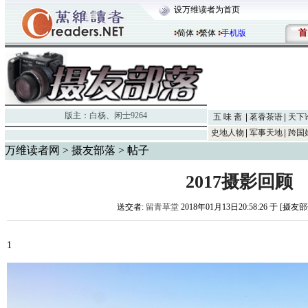
设万维读者为首页
首
简体
繁体
手机版
版主：
白杨
、
闲士9264
五 味 斋
茗香茶语
天下
史地人物
军事天地
跨国
万维读者网
>
摄友部落
> 帖子
2017摄影回顾
送交者:
留青草堂
2018年01月13日20:58:26 于 [摄友
1