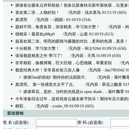
谢谢各位摄友点评和鼓励！祝各位新春快乐新年新收获，出更多
喜欢第二张，人物好拍！
/无内容 - 浅水菜鸟 01/11/19 (603)
真漂亮
/无内容 - ~园园~ 01/10/19 (554)
题材不同，角度各异，张张精美，学习加大赞！
/无内容 - 闲士926
很精采！最喜欢p8&p9
/无内容 - 山雀 01/10/19 (613)
超喜欢第二张。明亮的眼睛与朦胧的对比，柔和的色调，真美！
十分精美，学习加大赞！
/无内容 - 闲士9264 01/09/19 (650)
張張都是精美之作 學习了!
/无内容 - 天馬 01/09/19 (650)
非常精彩，纵横捭阖，巨大巨细，心思细腻，举重若轻
/无内容 - 
都是经典大作！非常喜欢前几张人像
/无内容 - dan7901042 01/0
谢谢Dan的鼓励! 期待你的法国新片。
/无内容 - 落叶飘零 01/
真漂亮。 第一张感觉光太平了点。
/无内容 - 翠花上酸菜 01/09/
谢谢翠花，是的，当时的光线是in open shade ,
- 落叶飘零 01/0
今年准备回去过年，提前祝各位摄友春节快乐！期待年后大家的
精彩。
/无内容 - youhe_99 01/09/19 (603)
笔 名 (必选项):
密 码 (必选项):