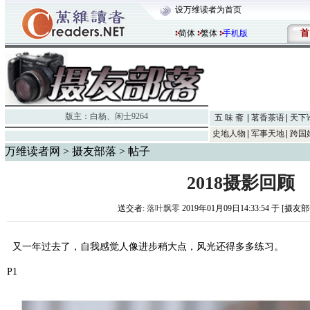
设万维读者为首页
首
简体
繁体
手机版
版主：
白杨
、
闲士9264
五 味 斋
茗香茶语
天下
史地人物
军事天地
跨国
万维读者网
>
摄友部落
> 帖子
2018摄影回顾
送交者:
落叶飘零
2019年01月09日14:33:54 于 [摄友
又一年过去了，自我感觉人像进步稍大点，风光还得多多练习。
P1