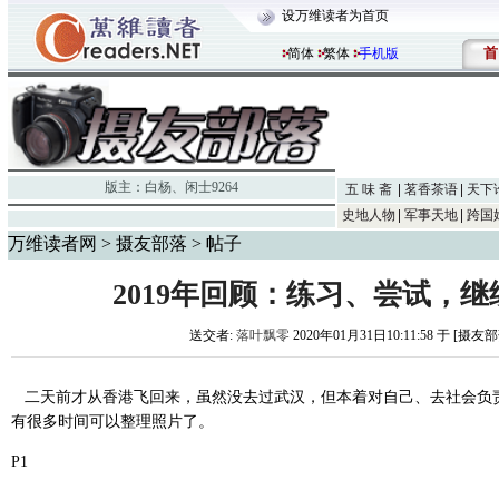
设万维读者为首页
首
简体
繁体
手机版
版主：
白杨
、
闲士9264
五 味 斋
茗香茶语
天下
史地人物
军事天地
跨国
万维读者网
>
摄友部落
> 帖子
2019年回顾：练习、尝试，
送交者:
落叶飘零
2020年01月31日10:11:58 于 [摄友
二天前才从香港飞回来，虽然没去过武汉，但本着对自己、去社会负责
有很多时间可以整理照片了。
P1