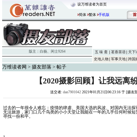
设万维读者为首页
首
简体
繁体
手机版
版主：
白杨
、
闲士9264
五 味 斋
茗香茶语
天下
史地人物
军事天地
跨国
万维读者网
>
摄友部落
> 帖子
【2020摄影回顾】让我远离
送交者:
dan7901042
2021年01月21日06:23:16 于 [摄
过去的一年很令人难忘：疫情的肆虐、美国大选的风波、对国内无法探
无法旅游，家门口几个鸟类的小小天堂让我能在一年的几乎任何时候短
寻找一份和平。