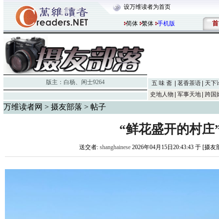
设万维读者为首页
首
简体
繁体
手机版
版主：
白杨
、
闲士9264
五 味 斋
茗香茶语
天下
史地人物
军事天地
跨国
万维读者网
>
摄友部落
> 帖子
“鲜花盛开的村庄
送交者:
shanghainese
2026年04月15日20:43:43 于 [摄