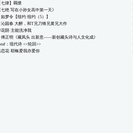
【七律】羈懷
《七绝 写在小孙女高中第一天》
如梦令【纽约·纽约（5）】
：沁园春.大醉，和T兄刀锋兄黄兄大作
花阴·主能洗净我
：傅正明《藏凤头 出新意——新创藏头诗与人文化成》
leaf：现代诗 <<轮回>>
蝶恋花·耶稣爱我亦爱你