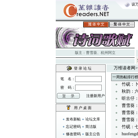
设
版主：
曹雪葵
、
杭州阿立
万维读者网
>
登 录 论 坛
一周热帖排行
笔 名：
竹砚：
密 码：
秋韵：六
注册新用户
听古仔
曹雪葵
用 户 桌 面
曹雪葵
发布新帖
论坛文库
曹雪葵：
忘记密码
简洁版
竹砚：
huofe
修改密码
版主公告