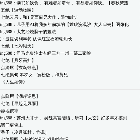
engding688：读书如饮食， 有难者如啃骨， 有易者如仰饮。【春秋繁露
：五绝【遊动物园】
七绝云层，和T兄西窗兄大作，限“如此”
engding688：儿子用AI将我多年前填的【摊破浣溪沙. 友人归去】图像化
ngding688：太玄经烧脑子的筮法
立：波提切利早餐 认识红宝石游轮船长
：七绝【七彩湖天】
engding688：司马光集注太玄經三方一州一部二家唫
：七绝【月牙高挂】
：点絳唇【玄鸟银燕】
：七绝集句.攀梯女，宽松版，和黄兄
：《人生如诗》
：点降唇【湖岸遐思】
：七绝【早起见风雨】
静静地依靠
engding688：苏州大才子， 吴魏高官陆绩，研习【太玄】好多年才摸到
愿我们更像主
行香子（冷月孤村，竹砚）
七绝题图.心都被浇湿了 戏和按律兄