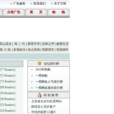
广告服务
联系我们
关于万维
分类广告
黄
页
购
物
高山流水
海 二 代
教育学术
笑林之声
健康生活
新 大 陆
影视娱乐
焦点房谈
我爱我车
美国移民
论坛排行榜
24小时热帖
[77 Readers]
[72 Readers]
一周热帖
[72 Readers]
一周网友人气排行榜
[69 Readers]
一周网友灌水排行榜
[59 Readers]
特 别 推 荐
[58 Readers]
-
北美最全折扣机票网站
[55 Readers]
-
眼睛是心灵的窗户
[54 Readers]
-
年轻的秘密 口服II