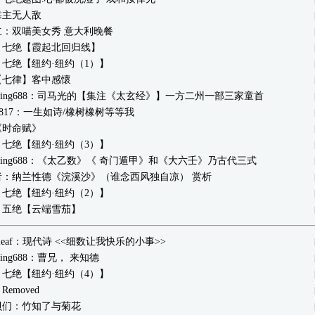
靠主无人敌
立：双喵美女秀 意大利晚餐
：七绝【霞起北回归线】
七绝【纽约·纽约（1）】
【七律】客中感懷
engding688：司马光的【集注《太玄经》】一方二州一部三家童首
n32817：一生如诗/橡树橡树等等我
《时命赋》
七绝【纽约·纽约（3）】
engding688：《太乙数》《 奇门遁甲》和《大六壬》乃古代三式
者：纳兰性德《浣溪沙》（谁念西风独自凉） 赏析
七绝【纽约·纽约（2）】
：五绝【云端雪茄】
dleaf：现代诗 <<细数让我快乐的小事>>
gding688：曹兄， 来知德
七绝【纽约·纽约（4）】
emoved
贝们：竹知了与菊花