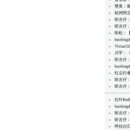
赞美：
杭州阿
听古仔
听古仔：
听松：
huof
Vivia
川宇：
听古仔：
huof
红尘行
听古仔：
听古仔
红叶Re
huofen
听古仔：
听古仔：R
呼拉尔