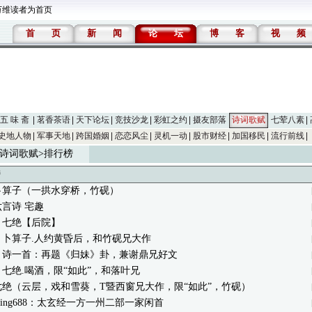
万维读者为首页
首
页
新
闻
论
坛
博
客
视
频
五 味 斋
茗香茶语
天下论坛
竞技沙龙
彩虹之约
摄友部落
诗词歌赋
七荤八素
史地人物
军事天地
跨国婚姻
恋恋风尘
灵机一动
股市财经
加国移民
流行前线
诗词歌赋
>排行榜
榜
卜算子（一拱水穿桥，竹砚）
言诗 宅趣
：七绝【后院】
：卜算子.人约黄昏后，和竹砚兄大作
：诗一首：再题《归妹》卦，兼谢鼎兄好文
七绝.喝酒，限“如此”，和落叶兄
七绝（云层，戏和雪葵，T暨西窗兄大作，限“如此”，竹砚）
ngding688：太玄经一方一州二部一家闲首