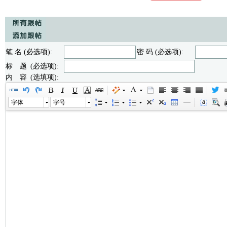
笔 名 (必选项):
密 码 (必选项):
标 题 (必选项):
内 容 (选填项):
字体
字号