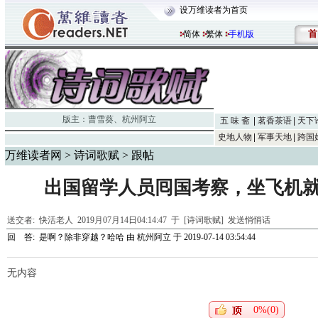
设万维读者为首页
首
简体
繁体
手机版
版主：
曹雪葵
、
杭州阿立
五 味 斋
茗香茶语
天下
史地人物
军事天地
跨国
万维读者网
>
诗词歌赋
> 跟帖
出国留学人员囘国考察，坐飞机
送交者:
快活老人
2019月07月14日04:14:47 于 [诗词歌赋]
发送悄悄话
回 答:
是啊？除非穿越？哈哈
由
杭州阿立
于 2019-07-14 03:54:44
无内容
0%(0)