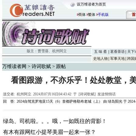
设万维读者为首页
首
简体
繁体
手机版
版主：
曹雪葵
、
杭州阿立
五 味 斋
茗香茶语
天下
史地人物
军事天地
跨国
万维读者网
>
诗词歌赋
> 跟帖
看图跟游，不亦乐乎！处处教堂，
送交者:
杭州阿立
2024月07月16日04:43:42 于 [诗词歌赋]
发送悄悄话
回 答:
2024自驾克罗地亚15天（6）首都萨格勒布老城（上）
由
绿岛阳光
于 2024-
绿岛、司机啦。。。哦，一如既往的背影！
有木有跟网红小提琴美眉一起来一张？