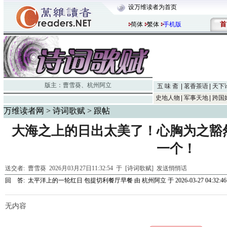
设万维读者为首页
首
简体
繁体
手机版
版主：
曹雪葵
、
杭州阿立
五 味 斋
茗香茶语
天下
史地人物
军事天地
跨国
万维读者网
>
诗词歌赋
> 跟帖
大海之上的日出太美了！心胸为之豁
一个！
送交者:
曹雪葵
2026月03月27日11:32:54 于 [诗词歌赋]
发送悄悄话
回 答:
太平洋上的一轮红日 包提切利餐厅早餐
由
杭州阿立
于 2026-03-27 04:32:46
无内容