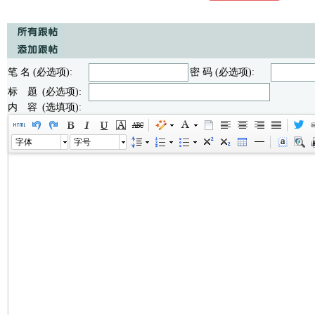
笔 名 (必选项):
密 码 (必选项):
标 题 (必选项):
内 容 (选填项):
字体
字号