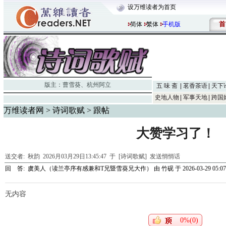
设万维读者为首页
首
简体
繁体
手机版
版主：
曹雪葵
、
杭州阿立
五 味 斋
茗香茶语
天下
史地人物
军事天地
跨国
万维读者网
>
诗词歌赋
> 跟帖
大赞学习了！
送交者:
秋韵
2026月03月29日13:45:47 于 [诗词歌赋]
发送悄悄话
回 答:
虞美人（读兰亭序有感兼和T兄暨雪葵兄大作）
由
竹砚
于 2026-03-29 05:07
无内容
0%(0)