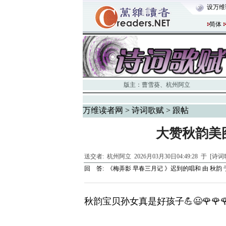
设万维
简体
版主：
曹雪葵
、
杭州阿立
万维读者网
>
诗词歌赋
> 跟帖
大赞秋韵美图
送交者:
杭州阿立
2026月03月30日04:49:28 于 [诗
回 答:
《梅弄影 早春三月记 》迟到的唱和
由
秋韵
于
秋韵宝贝孙女真是好孩子💪😃🌹🌹🌹