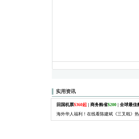
实用资讯
回国机票
$360起
| 商务舱省
$200
| 全球最
海外华人福利！在线看陈建斌《三叉戟》热