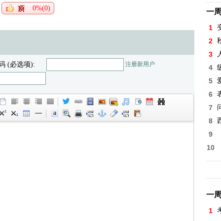
0%(0)
一
1
2
3
码 (必选项):
注册新用户
4
5
6
7
8
9
10
一
1