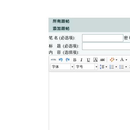
笔 名 (必选项):
密 
标 题 (必选项):
内 容 (选填项):
字体
字号