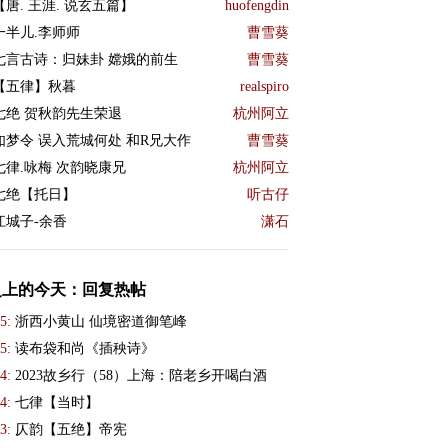
【唐. 王涯. 说玄五篇】
huofengdin
一半儿.李师师
曹雪葵
七言古诗：归妹卦 嫦娥的前生
曹雪葵
【五律】秋暮
realspiro
七绝 贺秋韵先生荣退
杭州阿立
如梦令 误入荒城何处 和R兄大作
曹雪葵
七律.咏梅 次韵晓康兄
杭州阿立
七绝【托日】
听古仔
江城子-余香
潇石
史上的今天：回复热帖
5:
浙西小黄山 仙境密道御笔峰
5:
读布袋和尚《插秧诗》
4:
2023故乡行（58）上海：陪老乡开喝白酒
4:
七律【当时】
3:
仄韵【五绝】帝宪