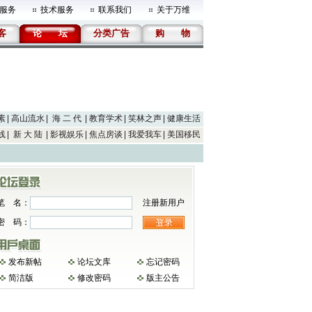
服务
技术服务
联系我们
关于万维
客
论
坛
分类广告
购
物
素
高山流水
海 二 代
教育学术
笑林之声
健康生活
线
新 大 陆
影视娱乐
焦点房谈
我爱我车
美国移民
笔 名：
注册新用户
密 码：
发布新帖
论坛文库
忘记密码
简洁版
修改密码
版主公告