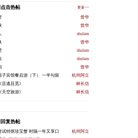
周点击热帖
更多>>
变
曾华
秋
曾华
人
shulam
纵
曾华
爱
shulam
表
shulam
问
曾华
西子宾馆餐后游（下） 一半勾留
杭州阿立
《且逃且觅》
林长信
《天空旅游》
林长信
周回复热帖
考试特抠珍宝蟹 时隔一年又享口
杭州阿立