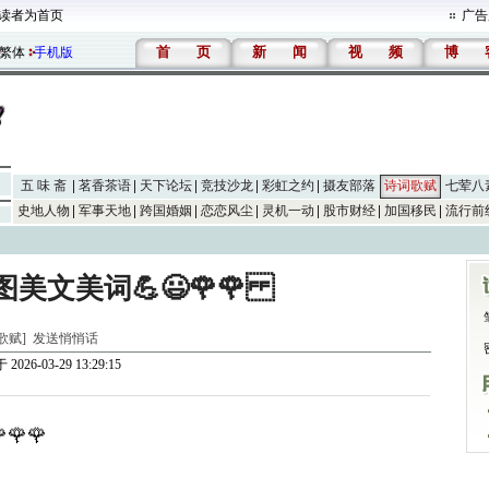
读者为首页
广告
首
页
新
闻
视
频
博
繁体
手机版
五 味 斋
茗香茶语
天下论坛
竞技沙龙
彩虹之约
摄友部落
诗词歌赋
七荤八
史地人物
军事天地
跨国婚姻
恋恋风尘
灵机一动
股市财经
加国移民
流行前
美文美词💪😃🌹🌹
词歌赋]
发送悄悄话
 2026-03-29 13:29:15
🌹🌹