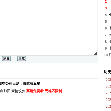
2
3
4
5
6
7
8
9
10
历
202
佳航空公司出炉：海航获五星
202
血归回 豪情筑梦
高清免费看 无地区限制
202
202
202