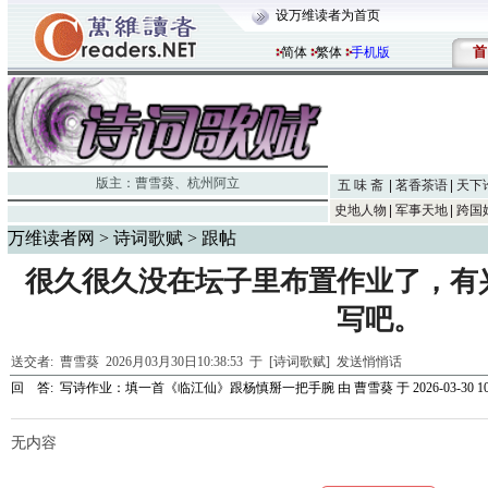
设万维读者为首页
首
简体
繁体
手机版
版主：
曹雪葵
、
杭州阿立
五 味 斋
茗香茶语
天下
史地人物
军事天地
跨国
万维读者网
>
诗词歌赋
> 跟帖
很久很久没在坛子里布置作业了，有
写吧。
送交者:
曹雪葵
2026月03月30日10:38:53 于 [诗词歌赋]
发送悄悄话
回 答:
写诗作业：填一首《临江仙》跟杨慎掰一把手腕
由
曹雪葵
于 2026-03-30 10
无内容