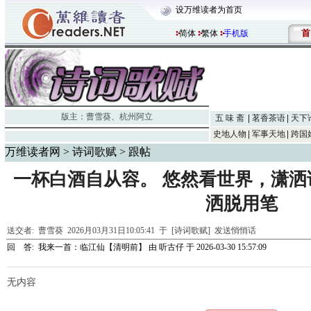
设万维读者为首页
首
简体
繁体
手机版
版主：
曹雪葵
、
杭州阿立
五 味 斋
茗香茶语
天下
史地人物
军事天地
跨国
万维读者网
>
诗词歌赋
> 跟帖
一杯白酒自从容。 悠然看世界，潇
洒脱用笔
送交者:
曹雪葵
2026月03月31日10:05:41 于 [诗词歌赋]
发送悄悄话
回 答:
我来一首：临江仙【清明前】
由
听古仔
于 2026-03-30 15:57:09
无内容