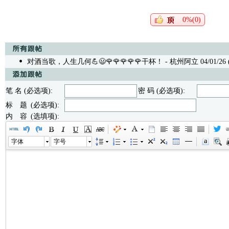
0%(0)
对酒当歌，人生几何💪😃🌹🌹🌹🌹🌹干杯！
- 杭州阿立 04/01/26 (
笔 名 (必选项):
密 码 (必选项):
标 题 (必选项):
内 容 (选填项):
字体
字号