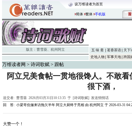
设万维读者为首页
首
简体
繁体
手机版
版主：
曹雪葵
、
杭州阿立
五 味 斋
茗香茶语
天下
史地人物
军事天地
跨国
万维读者网
>
诗词歌赋
> 跟帖
阿立兄美食帖一贯地很馋人。不敢看
很下酒，
送交者:
曹雪葵
2026月03月31日10:13:35 于 [诗词歌赋]
发送悄悄话
回 答:
小梁哥伉俪来访拖欠半年 阿立大厨终于亮相
由
杭州阿立
于 2026-03-31 04:
大赞一个！