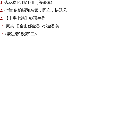
3:
杏花春色 临江仙（贺铸体）
2:
七律 依韵唱和东篱，阿立，快活兄
2:
【十字七绝】妙语生香
1:
[藏头·旧金山郁金香]-郁金香美
1:
<读边砦"残荷"二>