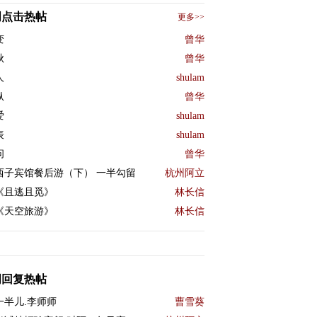
周点击热帖
更多>>
变
曾华
秋
曾华
人
shulam
纵
曾华
爱
shulam
表
shulam
问
曾华
西子宾馆餐后游（下） 一半勾留
杭州阿立
《且逃且觅》
林长信
《天空旅游》
林长信
周回复热帖
一半儿.李师师
曹雪葵