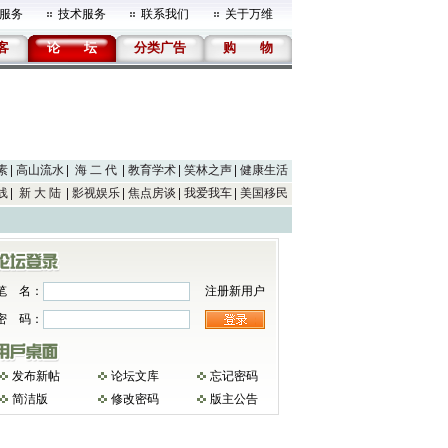
服务
技术服务
联系我们
关于万维
客
论
坛
分类广告
购
物
素
高山流水
海 二 代
教育学术
笑林之声
健康生活
线
新 大 陆
影视娱乐
焦点房谈
我爱我车
美国移民
笔 名：
注册新用户
密 码：
发布新帖
论坛文库
忘记密码
简洁版
修改密码
版主公告