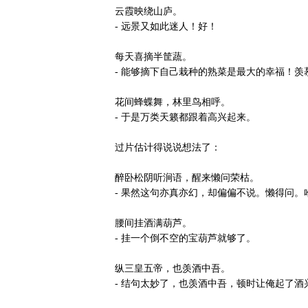
云霞映绕山庐。
- 远景又如此迷人！好！
每天喜摘半筐蔬。
- 能够摘下自己栽种的熟菜是最大的幸福！羡
花间蜂蝶舞，林里鸟相呼。
- 于是万类天籁都跟着高兴起来。
过片估计得说说想法了：
醉卧松阴听涧语，醒来懒问荣枯。
- 果然这句亦真亦幻，却偏偏不说。懒得问。
腰间挂酒满葫芦。
- 挂一个倒不空的宝葫芦就够了。
纵三皇五帝，也羡酒中吾。
- 结句太妙了，也羡酒中吾，顿时让俺起了