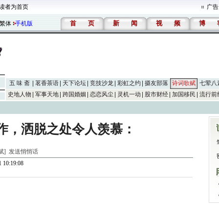
读者为首页
广告
首
页
新
闻
视
频
博
繁体
手机版
五 味 斋
茗香茶语
天下论坛
竞技沙龙
彩虹之约
摄友部落
诗词歌赋
七荤八
史地人物
军事天地
跨国婚姻
恋恋风尘
灵机一动
股市财经
加国移民
流行前
作，洒脱之处令人羡慕：
歌赋]
发送悄悄话
 10:19:08