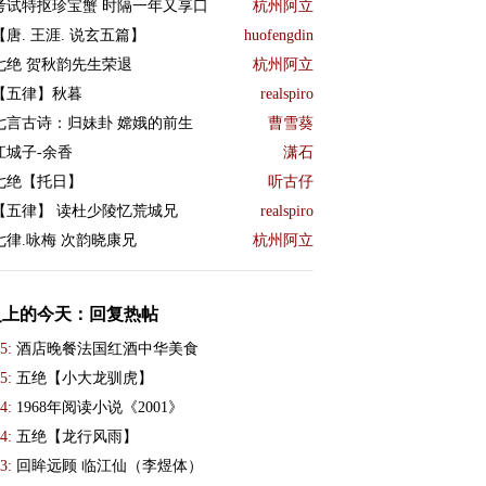
考试特抠珍宝蟹 时隔一年又享口
杭州阿立
【唐. 王涯. 说玄五篇】
huofengdin
七绝 贺秋韵先生荣退
杭州阿立
【五律】秋暮
realspiro
七言古诗：归妹卦 嫦娥的前生
曹雪葵
江城子-余香
潇石
七绝【托日】
听古仔
【五律】 读杜少陵忆荒城兄
realspiro
七律.咏梅 次韵晓康兄
杭州阿立
史上的今天：回复热帖
5:
酒店晚餐法国红酒中华美食
5:
五绝【小大龙驯虎】
4:
1968年阅读小说《2001》
4:
五绝【龙行风雨】
3:
回眸远顾 临江仙（李煜体）