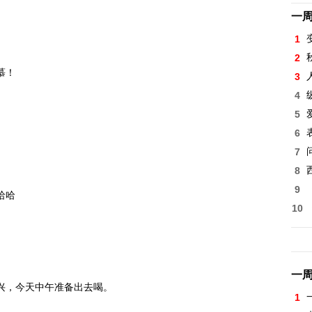
一
1
2
慕！
3
4
5
6
7
8
9
哈哈
10
一
酒兴，今天中午准备出去喝。
1