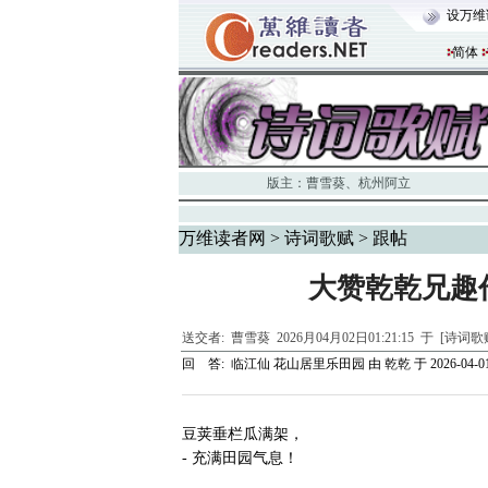
设万维
简体
版主：
曹雪葵
、
杭州阿立
万维读者网
>
诗词歌赋
> 跟帖
大赞乾乾兄趣
送交者:
曹雪葵
2026月04月02日01:21:15 于 [诗词
回 答:
临江仙 花山居里乐田园
由
乾乾
于 2026-04-01
豆荚垂栏瓜满架，
- 充满田园气息！