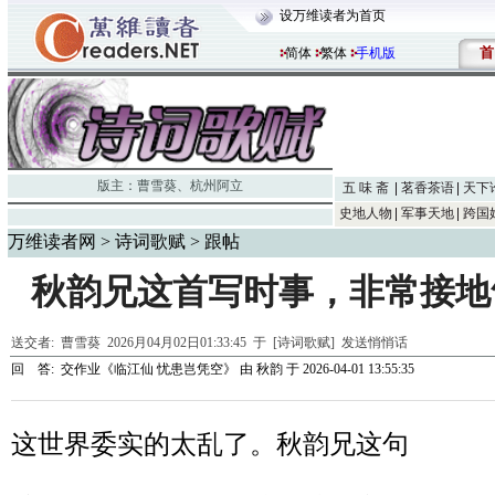
设万维读者为首页
首
简体
繁体
手机版
版主：
曹雪葵
、
杭州阿立
五 味 斋
茗香茶语
天下
史地人物
军事天地
跨国
万维读者网
>
诗词歌赋
> 跟帖
秋韵兄这首写时事，非常接地
送交者:
曹雪葵
2026月04月02日01:33:45 于 [诗词歌赋]
发送悄悄话
回 答:
交作业《临江仙 忧患岂凭空》
由
秋韵
于 2026-04-01 13:55:35
这世界委实的太乱了。秋韵兄这句