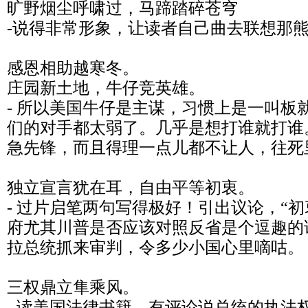
旷野烟尘呼啸过，马蹄踏碎苍穹
-说得非常形象，让读者自己曲去联想那
感恩相助越寒冬。
庄园新土地，牛仔竞英雄。
- 所以美国牛仔是主谋，习惯上是一叫板
们的对手都太弱了。几乎是想打谁就打谁
急先锋，而且得理一点儿都不让人，往死
独立宣言犹在耳，自由平等初衷。
- 过片启笔两句写得极好！引出议论，“
府尤其川普是否应该对照反省是个逗趣的
拉总统抓来审判，令多少小国心里嘀咕。
三权鼎立隼乘风。
- 读美国法律书籍，有评论说总统的执法