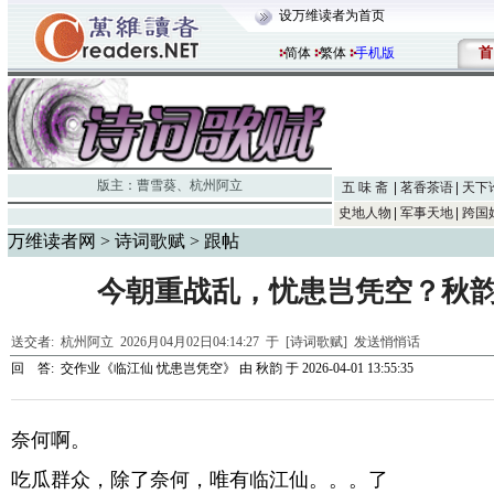
设万维读者为首页
首
简体
繁体
手机版
版主：
曹雪葵
、
杭州阿立
五 味 斋
茗香茶语
天下
史地人物
军事天地
跨国
万维读者网
>
诗词歌赋
> 跟帖
今朝重战乱，忧患岂凭空？秋
送交者:
杭州阿立
2026月04月02日04:14:27 于 [诗词歌赋]
发送悄悄话
回 答:
交作业《临江仙 忧患岂凭空》
由
秋韵
于 2026-04-01 13:55:35
奈何啊。
吃瓜群众，除了奈何，唯有临江仙。。。了