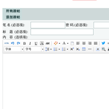
笔 名 (必选项):
密 码 (必选项):
标 题 (必选项):
内 容 (选填项):
字体
字号