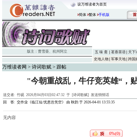
设万维读者为首页
首
简体
繁体
手机版
版主：
曹雪葵
、
杭州阿立
五 味 斋
茗香茶语
天下
史地人物
军事天地
跨国
万维读者网
>
诗词歌赋
> 跟帖
"今朝重战乱，牛仔竞英雄“，
送交者:
竹砚
2026月04月03日02:47:32 于 [诗词歌赋]
发送悄悄话
回 答:
交作业《临江仙 忧患岂凭空》
由
秋韵
于 2026-04-01 13:55:35
无内容
0%(0)