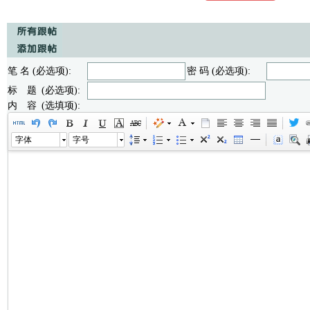
笔 名 (必选项):
密 码 (必选项):
标 题 (必选项):
内 容 (选填项):
字体
字号