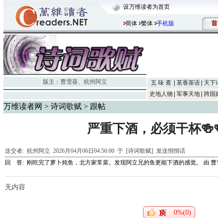
设万维读者为首页
首
简体
繁体
手机版
版主：
曹雪葵
、
杭州阿立
五 味 斋
茗香茶语
天下
史地人物
军事天地
跨国
万维读者网
>
诗词歌赋
> 跟帖
严重下酒，必须干杯🍻🍻
送交者:
杭州阿立
2026月04月06日04:56:00 于 [诗词歌赋]
发送悄悄话
回 答:
刚吃完了萝卜炖鱼，北方家常菜。发现阿立兄的鱼更能下酒的感觉。
由
曹
无内容
0%(0)