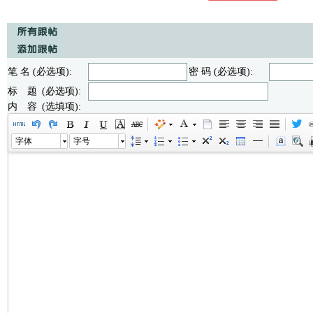
笔 名 (必选项):
密 码 (必选项):
标 题 (必选项):
内 容 (选填项):
字体
字号