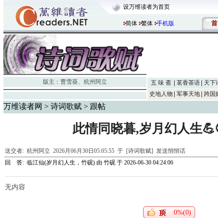
设万维读者为首页
首
简体
繁体
手机版
版主：
曹雪葵
、
杭州阿立
五 味 斋
茗香茶语
天下
史地人物
军事天地
跨国
万维读者网
>
诗词歌赋
> 跟帖
此情同晓暮,岁月幻人生💪😃
送交者:
杭州阿立
2026月06月30日05:05:55 于 [诗词歌赋]
发送悄悄话
回 答:
临江仙(岁月幻人生，竹砚)
由
竹砚
于 2026-06-30 04:24:06
无内容
0%(0)