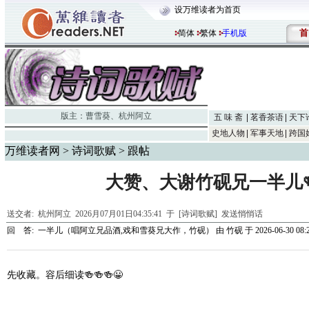
设万维读者为首页
首
简体
繁体
手机版
版主：
曹雪葵
、
杭州阿立
五 味 斋
茗香茶语
天下
史地人物
军事天地
跨国
万维读者网
>
诗词歌赋
> 跟帖
大赞、大谢竹砚兄一半儿🍻
送交者:
杭州阿立
2026月07月01日04:35:41 于 [诗词歌赋]
发送悄悄话
回 答:
一半儿（唱阿立兄品酒,戏和雪葵兄大作，竹砚）
由
竹砚
于 2026-06-30 08:
先收藏。容后细读🍻🍻🍻😀