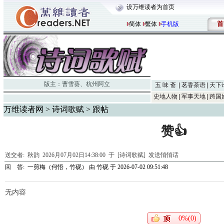
设万维读者为首页
首
简体
繁体
手机版
版主：
曹雪葵
、
杭州阿立
五 味 斋
茗香茶语
天下
史地人物
军事天地
跨国
万维读者网
>
诗词歌赋
> 跟帖
赞👍
送交者:
秋韵
2026月07月02日14:38:00 于 [诗词歌赋]
发送悄悄话
回 答:
一剪梅（何悟，竹砚）
由
竹砚
于 2026-07-02 09:51:48
无内容
0%(0)