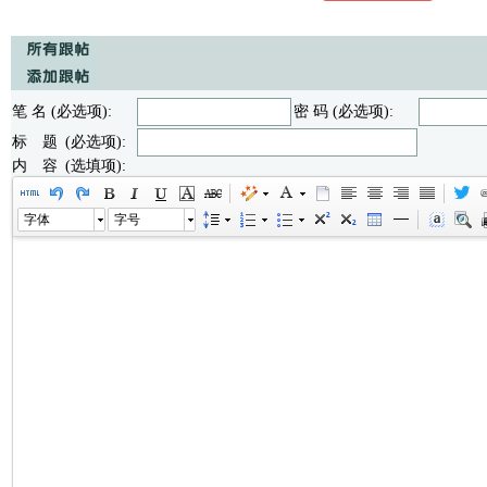
笔 名 (必选项):
密 码 (必选项):
标 题 (必选项):
内 容 (选填项):
字体
字号