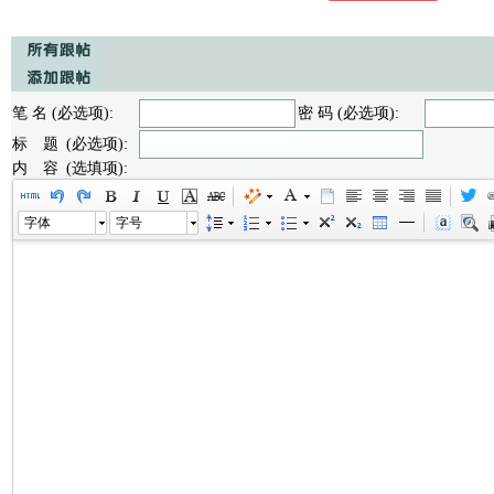
笔 名 (必选项):
密 码 (必选项):
标 题 (必选项):
内 容 (选填项):
字体
字号