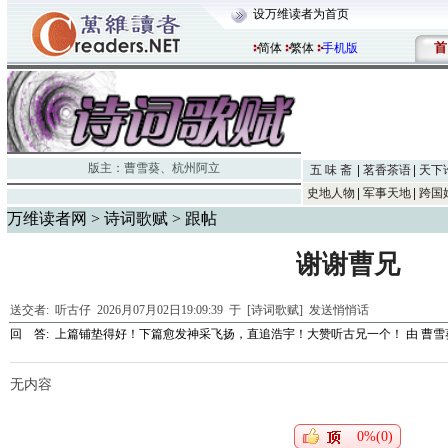
设万维读者为首页
首
简体
繁体
手机版
版主：
曹雪葵
、
杭州阿立
五 味 斋
茗香茶语
天下
史地人物
军事天地
跨国
万维读者网
>
诗词歌赋
> 跟帖
谢谢曹兄
送交者:
听古仔
2026月07月02日19:09:39 于 [诗词歌赋]
发送悄悄话
回 答:
上篇铺垫得好！下篇愈发神采飞扬，直追浩宇！大赞听古兄一个！
由
曹雪
无内容
0%(0)