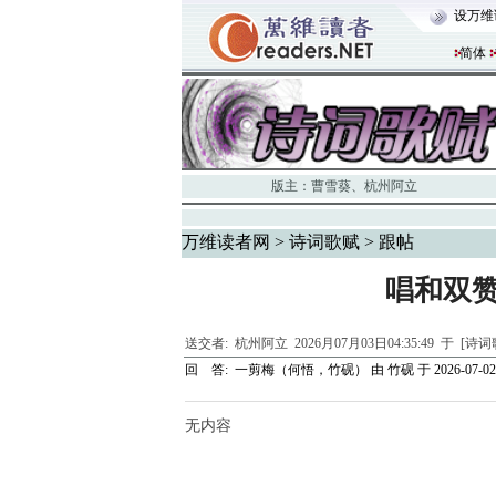
设万维
简体
版主：
曹雪葵
、
杭州阿立
万维读者网
>
诗词歌赋
> 跟帖
唱和双赞💪
送交者:
杭州阿立
2026月07月03日04:35:49 于 [诗
回 答:
一剪梅（何悟，竹砚）
由
竹砚
于 2026-07-02 
无内容