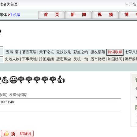
读者为首页
广告
首
页
新
闻
视
频
博
繁体
手机版
五 味 斋
茗香茶语
天下论坛
竞技沙龙
彩虹之约
摄友部落
诗词歌赋
七荤八
史地人物
军事天地
跨国婚姻
恋恋风尘
灵机一动
股市财经
加国移民
流行前
😃🌹🌹🌹🌹🌹👍
词歌赋]
发送悄悄话
09:51:48
0%(0)