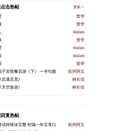
周点击热帖
更多>>
变
曾华
秋
曾华
人
shulam
纵
曾华
爱
shulam
表
shulam
问
曾华
西子宾馆餐后游（下） 一半勾留
杭州阿立
《且逃且觅》
林长信
《天空旅游》
林长信
周回复热帖
考试特抠珍宝蟹 时隔一年又享口
杭州阿立