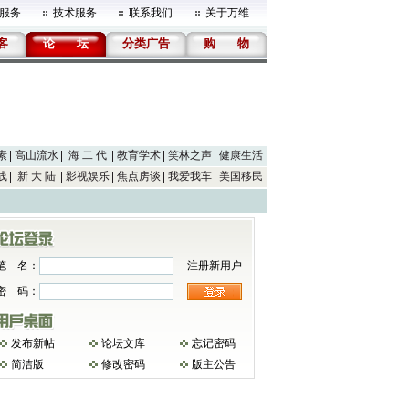
服务
技术服务
联系我们
关于万维
客
论
坛
分类广告
购
物
素
高山流水
海 二 代
教育学术
笑林之声
健康生活
线
新 大 陆
影视娱乐
焦点房谈
我爱我车
美国移民
笔 名：
注册新用户
密 码：
发布新帖
论坛文库
忘记密码
简洁版
修改密码
版主公告