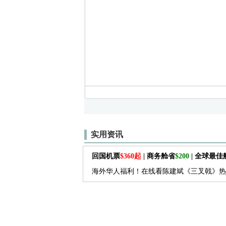
实用资讯
回国机票
$360起
| 商务舱省
$200
| 全球最
海外华人福利！在线看陈建斌《三叉戟》热