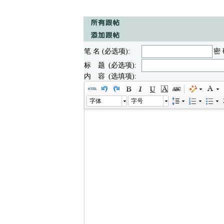
笔 名 (必选项):
密 
标 题 (必选项):
内 容 (选填项):
字体
字号