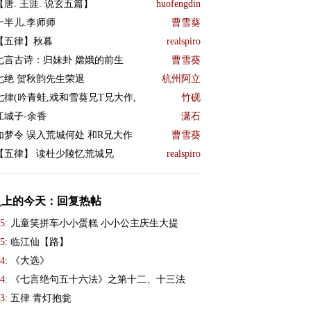
【唐. 王涯. 说玄五篇】
huofengdin
一半儿.李师师
曹雪葵
【五律】秋暮
realspiro
七言古诗：归妹卦 嫦娥的前生
曹雪葵
七绝 贺秋韵先生荣退
杭州阿立
七律(吟青蛙,戏和雪葵兄T兄大作,
竹砚
江城子-余香
潇石
如梦令 误入荒城何处 和R兄大作
曹雪葵
【五律】 读杜少陵忆荒城兄
realspiro
史上的今天：回复热帖
5:
儿童笑拼车小小蛋糕 小小公主庆生大提
5:
临江仙【路】
4:
《大选》
4:
《七言绝句五十六法》之第十二、十三法
3:
五律 青灯抱瓮