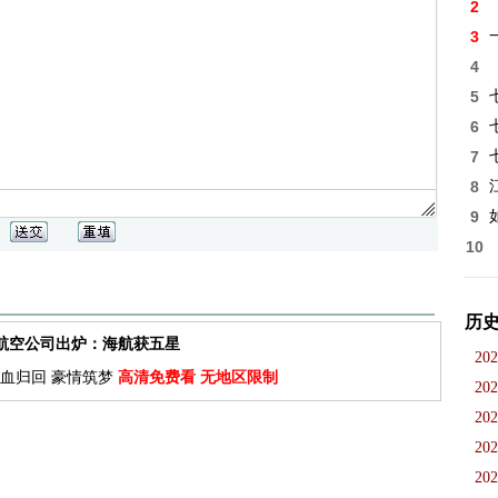
2
3
4
5
6
7
8
9
10
历
佳航空公司出炉：海航获五星
202
血归回 豪情筑梦
高清免费看 无地区限制
202
202
202
202