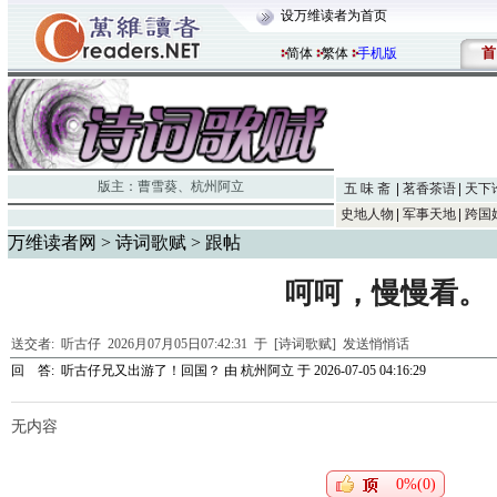
设万维读者为首页
首
简体
繁体
手机版
版主：
曹雪葵
、
杭州阿立
五 味 斋
茗香茶语
天下
史地人物
军事天地
跨国
万维读者网
>
诗词歌赋
> 跟帖
呵呵，慢慢看。
送交者:
听古仔
2026月07月05日07:42:31 于 [诗词歌赋]
发送悄悄话
回 答:
听古仔兄又出游了！回国？
由
杭州阿立
于 2026-07-05 04:16:29
无内容
0%(0)