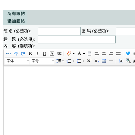
笔 名 (必选项):
密 码 (必选项):
标 题 (必选项):
内 容 (选填项):
字体
字号