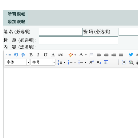
笔 名 (必选项):
密 码 (必选项):
标 题 (必选项):
内 容 (选填项):
字体
字号