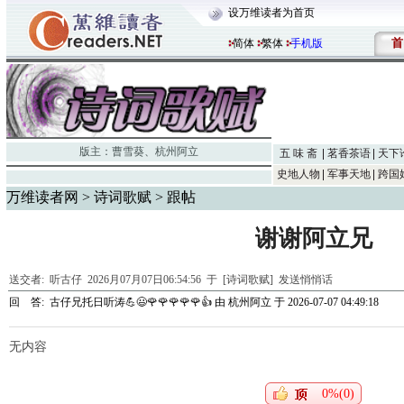
设万维读者为首页
首
简体
繁体
手机版
版主：
曹雪葵
、
杭州阿立
五 味 斋
茗香茶语
天下
史地人物
军事天地
跨国
万维读者网
>
诗词歌赋
> 跟帖
谢谢阿立兄
送交者:
听古仔
2026月07月07日06:54:56 于 [诗词歌赋]
发送悄悄话
回 答:
古仔兄托日听涛💪😃🌹🌹🌹🌹🌹👍
由
杭州阿立
于 2026-07-07 04:49:18
无内容
0%(0)