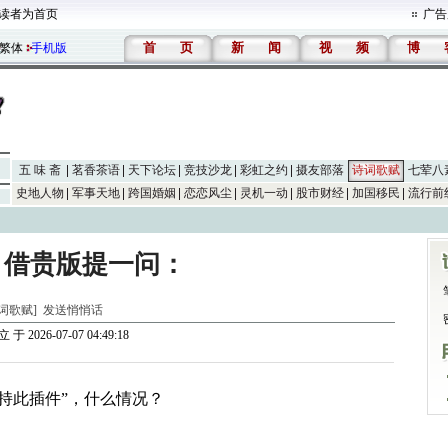
读者为首页
广告
首
页
新
闻
视
频
博
繁体
手机版
五 味 斋
茗香茶语
天下论坛
竞技沙龙
彩虹之约
摄友部落
诗词歌赋
七荤八
史地人物
军事天地
跨国婚姻
恋恋风尘
灵机一动
股市财经
加国移民
流行前
，借贵版提一问：
[诗词歌赋]
发送悄悄话
立
于 2026-07-07 04:49:18
支持此插件”，什么情况？