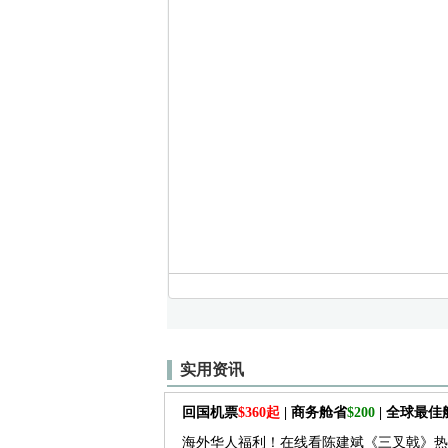
实用资讯
回国机票
$360起
| 商务舱省
$200
| 全球最
海外华人福利！在线看陈建斌《三叉戟》热