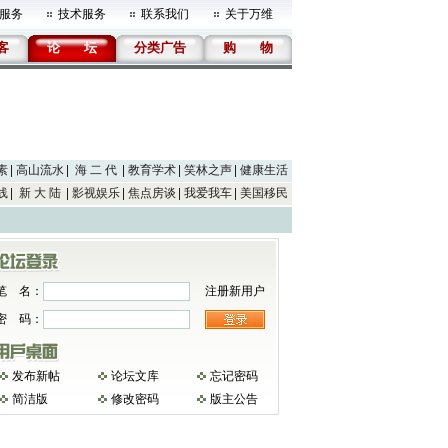
服务
技术服务
联系我们
关于万维
客
论
坛
分类广告
购
物
素
高山流水
海 二 代
教育学术
笑林之声
健康生活
线
新 大 陆
影视娱乐
焦点房谈
我爱我车
美国移民
笔 名：
注册新用户
密 码：
发布新帖
论坛文库
忘记密码
简洁版
修改密码
版主公告