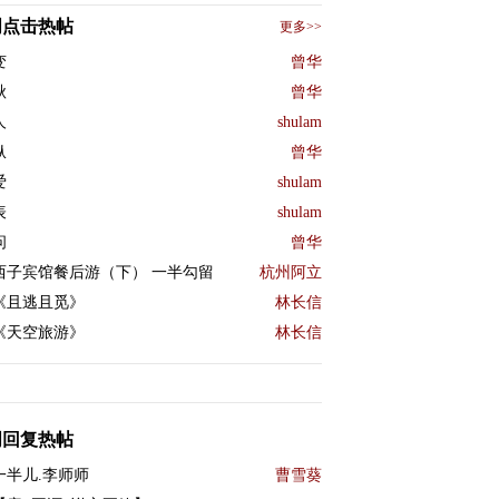
周点击热帖
更多>>
变
曾华
秋
曾华
人
shulam
纵
曾华
爱
shulam
表
shulam
问
曾华
西子宾馆餐后游（下） 一半勾留
杭州阿立
《且逃且觅》
林长信
《天空旅游》
林长信
周回复热帖
一半儿.李师师
曹雪葵