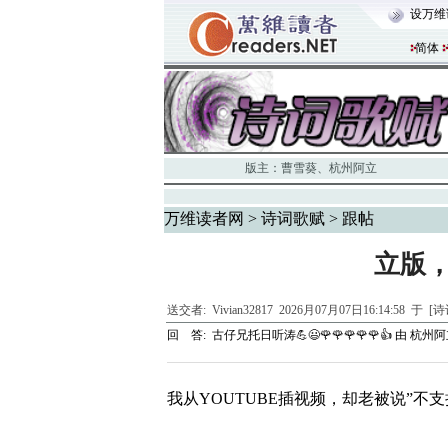
设万维
简体
版主：
曹雪葵
、
杭州阿立
万维读者网
>
诗词歌赋
> 跟帖
立版
送交者:
Vivian32817
2026月07月07日16:14:58 于 
回 答:
古仔兄托日听涛💪😃🌹🌹🌹🌹🌹👍
由
杭州阿
我从YOUTUBE插视频，却老被说”不