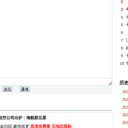
2
3
4
5
6
7
8
9
10
历
202
202
202
202
佳航空公司出炉：海航获五星
202
血归回 豪情筑梦
高清免费看 无地区限制