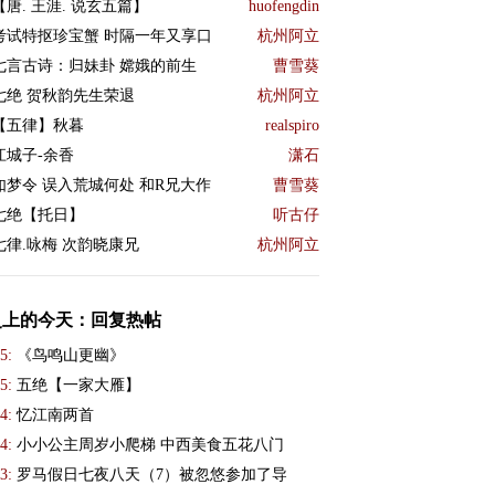
【唐. 王涯. 说玄五篇】
huofengdin
考试特抠珍宝蟹 时隔一年又享口
杭州阿立
七言古诗：归妹卦 嫦娥的前生
曹雪葵
七绝 贺秋韵先生荣退
杭州阿立
【五律】秋暮
realspiro
江城子-余香
潇石
如梦令 误入荒城何处 和R兄大作
曹雪葵
七绝【托日】
听古仔
七律.咏梅 次韵晓康兄
杭州阿立
史上的今天：回复热帖
5:
《鸟鸣山更幽》
5:
五绝【一家大雁】
4:
忆江南两首
4:
小小公主周岁小爬梯 中西美食五花八门
3:
罗马假日七夜八天（7）被忽悠参加了导