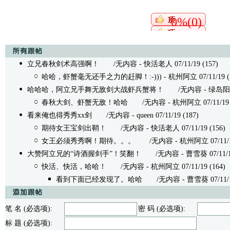
0%(0)
立兄春秋剑术高强啊！
/无内容 - 快活老人 07/11/19 (157)
哈哈，虾蟹毫无还手之力的赶脚！:-)))
- 杭州阿立 07/11/19 (
哈哈哈，阿立兄手舞无敌剑大战虾兵蟹将！
/无内容 - 绿岛阳光 07
春秋大剑、虾蟹无敌！哈哈
/无内容 - 杭州阿立 07/11/19 (
看来俺也得秀秀xx剑
/无内容 - queen 07/11/19 (187)
期待女王宝剑出鞘！
/无内容 - 快活老人 07/11/19 (156)
女王必须秀秀啊！期待。。。
/无内容 - 杭州阿立 07/11/19
大赞阿立兄的“诗酒握剑手”！笑翻！
/无内容 - 曹雪葵 07/11/19
快活、快活，哈哈！
/无内容 - 杭州阿立 07/11/19 (164)
看到下面已经发现了。哈哈
/无内容 - 曹雪葵 07/11/19
笔 名 (必选项):
密 码 (必选项):
标 题 (必选项):