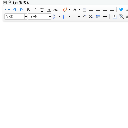
内 容 (选填项):
字体
字号