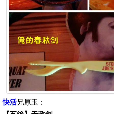
快活
兄原玉：