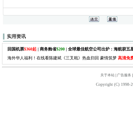
实用资讯
回国机票
$360起
| 商务舱省
$200
| 全球最佳航空公司出炉：海航获五
海外华人福利！在线看陈建斌《三叉戟》热血归回 豪情筑梦
高清免
关于本站
|
广告服务
Copyright (C) 1998-2