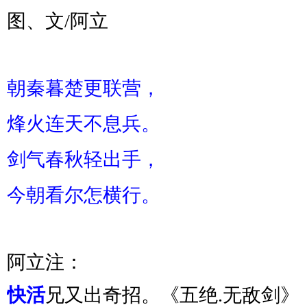
图、文/阿立
朝秦暮楚更联营，
烽火连天不息兵。
剑气春秋轻出手，
今朝看尔怎横行。
阿立注：
快活
兄又出奇招。《
五绝
.无敌剑
》