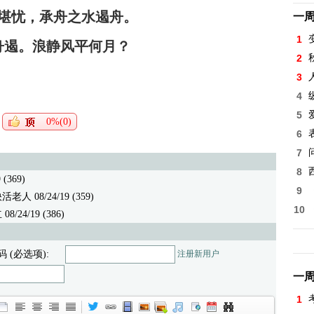
堪忧，承舟之水遏舟。
一
1
舟遏。浪静风平何月？
2
3
4
5
0%(0)
6
7
8
(369)
9
 08/24/19 (359)
10
24/19 (386)
码 (必选项):
注册新用户
一
1