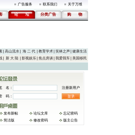
广告服务
联系我们
关于万维
客
论
坛
分类广告
购
物
素
高山流水
海 二 代
教育学术
笑林之声
健康生活
线
新 大 陆
影视娱乐
焦点房谈
我爱我车
美国移民
笔 名：
注册新用户
密 码：
发布新帖
论坛文库
忘记密码
简洁版
修改密码
版主公告