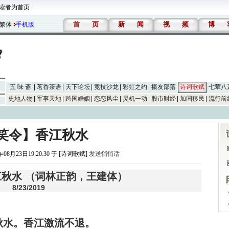
读者为首页
首
页
新
闻
视
频
博
繁体
手机版
五 味 斋
茗香茶语
天下论坛
竞技沙龙
彩虹之约
摄友部落
诗词歌赋
七荤八
史地人物
军事天地
跨国婚姻
恋恋风尘
灵机一动
股市财经
加国移民
流行前
笑令】香江秋水
年08月23日19:20:30 于 [诗词歌赋]
发送悄悄话
秋水 （词林正韵，王建体）
8/23/2019
秋水。香江激流不退。