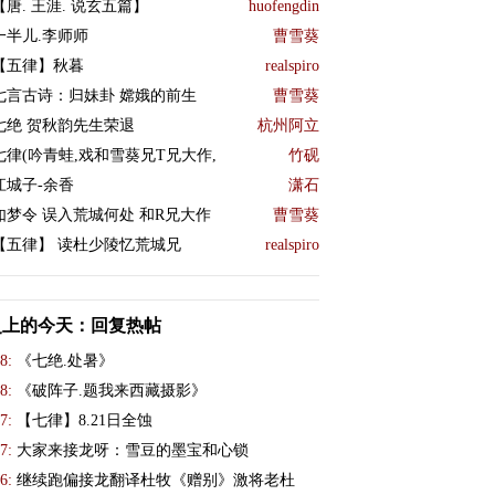
【唐. 王涯. 说玄五篇】
huofengdin
一半儿.李师师
曹雪葵
【五律】秋暮
realspiro
七言古诗：归妹卦 嫦娥的前生
曹雪葵
七绝 贺秋韵先生荣退
杭州阿立
七律(吟青蛙,戏和雪葵兄T兄大作,
竹砚
江城子-余香
潇石
如梦令 误入荒城何处 和R兄大作
曹雪葵
【五律】 读杜少陵忆荒城兄
realspiro
史上的今天：回复热帖
8:
《七绝.处暑》
8:
《破阵子.题我来西藏摄影》
7:
【七律】8.21日全蚀
7:
大家来接龙呀：雪豆的墨宝和心锁
6:
继续跑偏接龙翻译杜牧《赠别》激将老杜