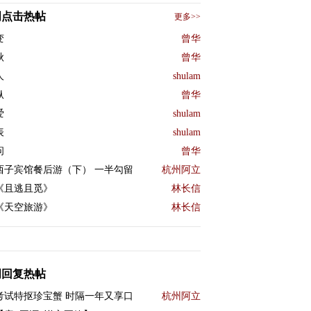
周点击热帖
更多>>
变
曾华
秋
曾华
人
shulam
纵
曾华
爱
shulam
表
shulam
问
曾华
西子宾馆餐后游（下） 一半勾留
杭州阿立
《且逃且觅》
林长信
《天空旅游》
林长信
周回复热帖
考试特抠珍宝蟹 时隔一年又享口
杭州阿立