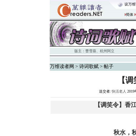
设万维
简体
版主：
曹雪葵
、
杭州阿立
万维读者网
>
诗词歌赋
> 帖子
【调
送交者:
快活老人
2019
【调笑令】香江
秋水，