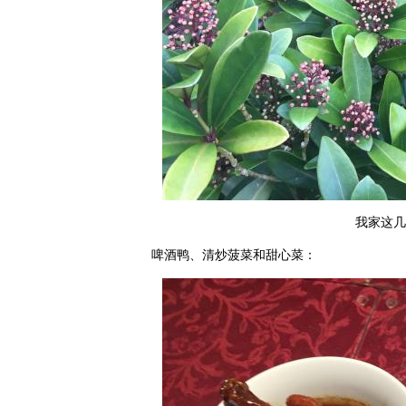
我家这几
啤酒鸭、清炒菠菜和甜心菜：