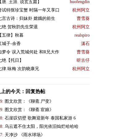
【唐. 王涯. 说玄五篇】
huofengdin
考试特抠珍宝蟹 时隔一年又享口
杭州阿立
七言古诗：归妹卦 嫦娥的前生
曹雪葵
七绝 贺秋韵先生荣退
杭州阿立
【五律】秋暮
realspiro
江城子-余香
潇石
如梦令 误入荒城何处 和R兄大作
曹雪葵
七绝【托日】
听古仔
七律.咏梅 次韵晓康兄
杭州阿立
史上的今天：回复热帖
9:
图文欣赏：《聊斋.尸变》
9:
图文欣赏：《聊斋.宦娘》
8:
石崖叹切壁 歌舞迎新年 泰国私家游 6
8:
乌云遮不住太阳，阳光依旧灿烂哈哈哈
7:
天净沙 《雨水球场》