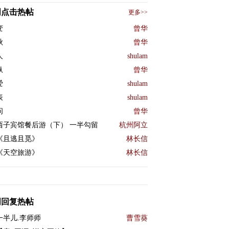
周点击热帖
更多>>
变
曾华
秋
曾华
人
shulam
纵
曾华
爱
shulam
表
shulam
问
曾华
西子宾馆餐后游（下） 一半勾留
杭州阿立
《且逃且觅》
林长信
《天空旅游》
林长信
周回复热帖
一半儿.李师师
曹雪葵