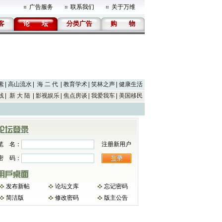
广告服务
联系我们
关于万维
客
论
坛
分类广告
购
物
素
高山流水
海 二 代
教育学术
笑林之声
健康生活
线
新 大 陆
影视娱乐
焦点房谈
我爱我车
美国移民
笔 名：
注册新用户
密 码：
发布新帖
论坛文库
忘记密码
简洁版
修改密码
版主公告