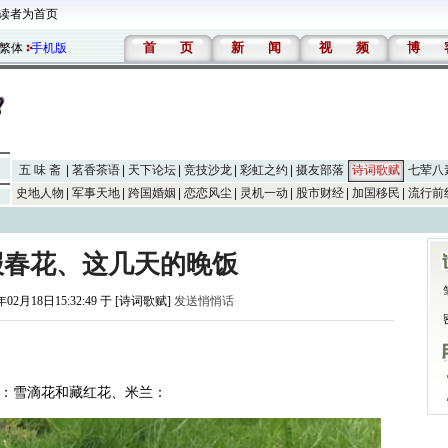
读者为首页
首
页
新
闻
视
频
博
繁体
手机版
五 味 斋
茗香茶语
天下论坛
竞技沙龙
彩虹之约
摄友部落
诗词歌赋
七荤八
史地人物
军事天地
跨国婚姻
恋恋风尘
灵机一动
股市财经
加国移民
流行前
报春花、这几天的晚饭
年02月18日15:32:49 于 [诗词歌赋]
发送悄悄话
：雪滴花和藏红花、米兰：