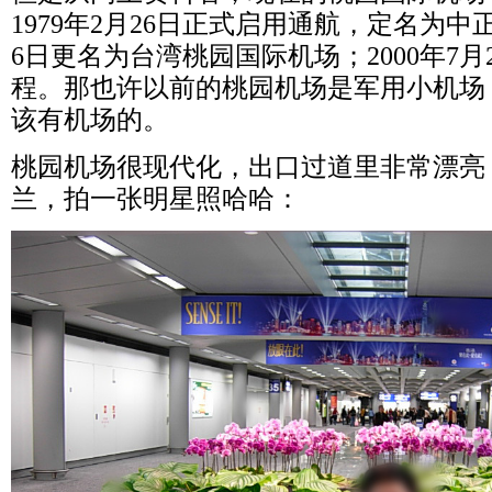
1979
年
2
月
26
日正式启用通航，定名为中
6
日更名为台湾桃园国际机场；
2000
年
7
月
程。那也许以前的桃园机场是军用小机场
该有机场的。
桃园机场很现代化，出口过道里非常漂亮
兰，拍一张明星照哈哈：