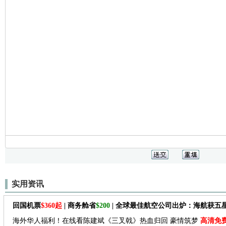
实用资讯
回国机票
$360起
| 商务舱省
$200
| 全球最佳航空公司出炉：海航获五
海外华人福利！在线看陈建斌《三叉戟》热血归回 豪情筑梦
高清免