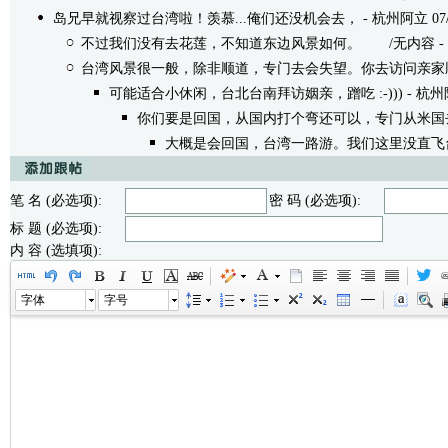
岛兄早就视察过台湾啦！羡慕...俺们还没机会去，
- 杭州阿立 07/1
不过我们没有去花莲，不知道东边风景如何。
/无内容 - 绿岛
台湾风景很一般，除非顺道，专门去会失望。你去访问亲家
可能适合小休闲，台北台南拜访姻亲，蹭吃 :-)))
- 杭州阿
你们要是回国，从国内打个弯还可以，专门从米国
大概是会回国，台湾一路游。我们这里没直飞
笔 名 (必选项):
密 码 (必选项):
标 题 (必选项):
内 容 (选填项):
字体
字号