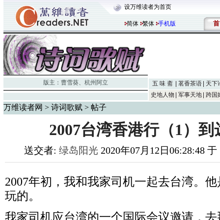
设万维读者为首页
首
简体
繁体
手机版
版主：
曹雪葵
、
杭州阿立
五 味 斋
茗香茶语
天下
史地人物
军事天地
跨国
万维读者网
>
诗词歌赋
> 帖子
2007台湾香港行（1）
送交者:
绿岛阳光
2020年07月12日06:28:48 
2007
年初，我和我家司机一起去台湾。他
玩的。
我家司机应台湾的一个国际会议邀请，去