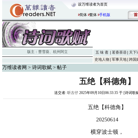
设万维读者为首页
首
简体
繁体
手机版
版主：
曹雪葵
、
杭州阿立
五 味 斋
茗香茶语
天下
史地人物
军事天地
跨国
万维读者网
>
诗词歌赋
> 帖子
五绝【科德角】
送交者:
听古仔
2025年09月10日06:33:35 于 [诗词歌
五绝【科德角】
20250614
横穿波士顿，