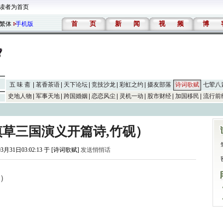
读者为首页
首
页
新
闻
视
频
博
繁体
手机版
五 味 斋
茗香茶语
天下论坛
竞技沙龙
彩虹之约
摄友部落
诗词歌赋
七荤八
史地人物
军事天地
跨国婚姻
恋恋风尘
灵机一动
股市财经
加国移民
流行前
慎草三国演义开篇诗,竹砚）
03月31日03:02:13 于 [诗词歌赋]
发送悄悄话
砚）