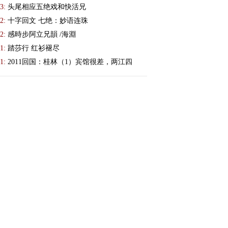
3:
头尾相应五绝戏和快活兄
2:
十字回文 七绝：妙语连珠
2:
感時步阿立兄韻 /海淵
1:
踏莎行 红衫褪尽
1:
2011回国：桂林（1）宾馆很差，两江四