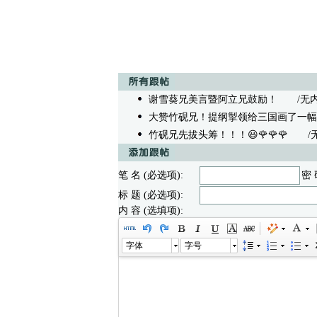
谢雪葵兄美言暨阿立兄鼓励！
/无内容 -
大赞竹砚兄！提纲掣领给三国画了一幅
竹砚兄先拔头筹！！！😃🌹🌹🌹
/无内容
笔 名 (必选项):
密 
标 题 (必选项):
内 容 (选填项):
字体
字号