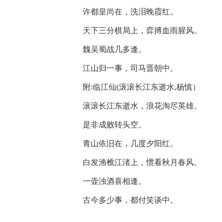
许都皇尚在，洗泪晚霞红。
天下三分棋局上，弈搏血雨腥风。
魏吴蜀战几多逢。
江山归一事，司马晋朝中。
附
:临江仙(滚滚长江东逝水,杨慎）
滚滚长江东逝水，浪花淘尽英雄。
是非成败转头空。
青山依旧在，几度夕阳红。
白发渔樵江渚上，惯看秋月春风。
一壶浊酒喜相逢。
古今多少事，都付笑谈中。