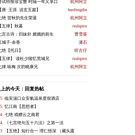
考试特抠珍宝蟹 时隔一年又享口
杭州阿立
【唐. 王涯. 说玄五篇】
huofengdin
七绝 贺秋韵先生荣退
杭州阿立
【五律】秋暮
realspiro
七言古诗：归妹卦 嫦娥的前生
曹雪葵
江城子-余香
潇石
七绝【托日】
听古仔
【五律】 读杜少陵忆荒城兄
realspiro
七律.咏梅 次韵晓康兄
杭州阿立
史上的今天：回复热帖
5:
临安湍口众安氡温泉度假酒店
5:
忆江南【思想者】
4:
​七绝 戏赠云之南君
4:
《七言绝句五十六法》之第一法
3:
【五绝】知行合一 理仁悟深 （藏头露