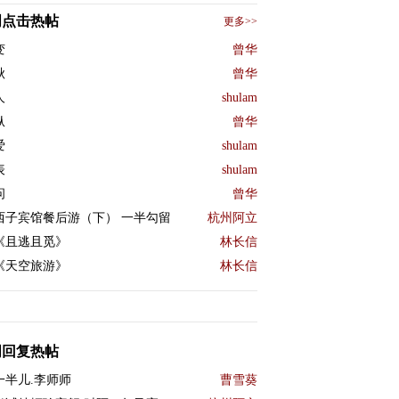
周点击热帖
更多>>
变
曾华
秋
曾华
人
shulam
纵
曾华
爱
shulam
表
shulam
问
曾华
西子宾馆餐后游（下） 一半勾留
杭州阿立
《且逃且觅》
林长信
《天空旅游》
林长信
周回复热帖
一半儿.李师师
曹雪葵