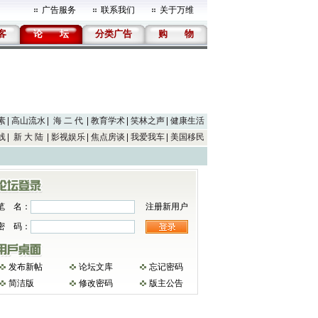
广告服务
联系我们
关于万维
客
论
坛
分类广告
购
物
素
高山流水
海 二 代
教育学术
笑林之声
健康生活
线
新 大 陆
影视娱乐
焦点房谈
我爱我车
美国移民
笔 名：
注册新用户
密 码：
发布新帖
论坛文库
忘记密码
简洁版
修改密码
版主公告