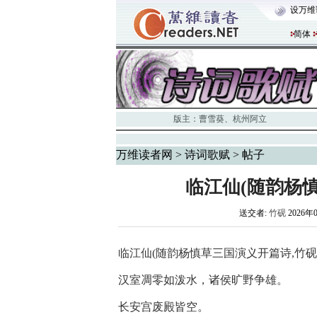
设万维
简体
版主：
曹雪葵
、
杭州阿立
万维读者网
>
诗词歌赋
> 帖子
临江仙(随韵杨
送交者:
竹砚
2026年
临江仙
(随韵杨慎草三国演义开篇诗,竹
汉室凋零如泼水，诸侯旷野争雄。
长安宫废殿皆空。