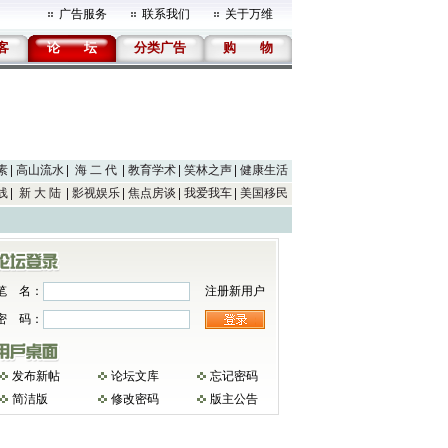
广告服务
联系我们
关于万维
客
论
坛
分类广告
购
物
素
高山流水
海 二 代
教育学术
笑林之声
健康生活
线
新 大 陆
影视娱乐
焦点房谈
我爱我车
美国移民
笔 名：
注册新用户
密 码：
发布新帖
论坛文库
忘记密码
简洁版
修改密码
版主公告