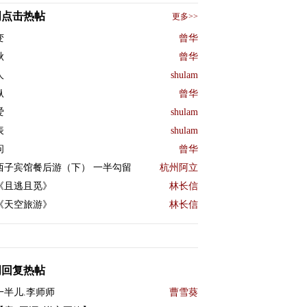
周点击热帖
更多>>
变
曾华
秋
曾华
人
shulam
纵
曾华
爱
shulam
表
shulam
问
曾华
西子宾馆餐后游（下） 一半勾留
杭州阿立
《且逃且觅》
林长信
《天空旅游》
林长信
周回复热帖
一半儿.李师师
曹雪葵