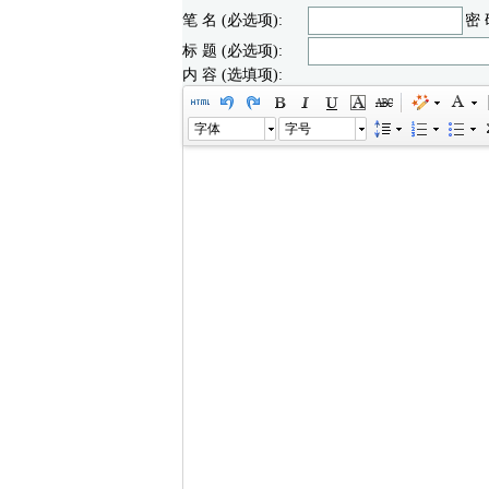
笔 名 (必选项):
密 
标 题 (必选项):
内 容 (选填项):
字体
字号