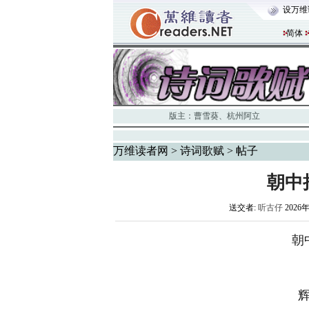
设万维
简体
版主：
曹雪葵
、
杭州阿立
万维读者网
>
诗词歌赋
> 帖子
朝中
送交者:
听古仔
2026年
朝