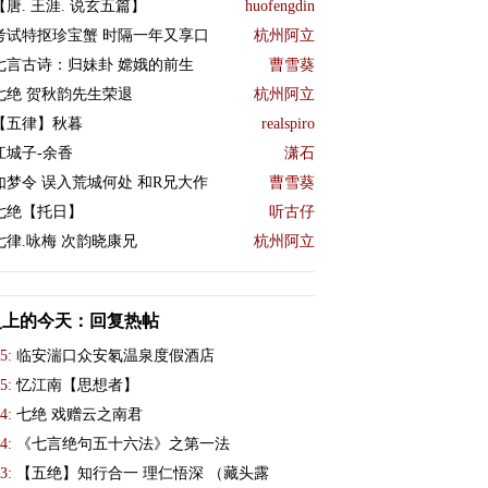
【唐. 王涯. 说玄五篇】
huofengdin
考试特抠珍宝蟹 时隔一年又享口
杭州阿立
七言古诗：归妹卦 嫦娥的前生
曹雪葵
七绝 贺秋韵先生荣退
杭州阿立
【五律】秋暮
realspiro
江城子-余香
潇石
如梦令 误入荒城何处 和R兄大作
曹雪葵
七绝【托日】
听古仔
七律.咏梅 次韵晓康兄
杭州阿立
史上的今天：回复热帖
5:
临安湍口众安氡温泉度假酒店
5:
忆江南【思想者】
4:
​七绝 戏赠云之南君
4:
《七言绝句五十六法》之第一法
3:
【五绝】知行合一 理仁悟深 （藏头露