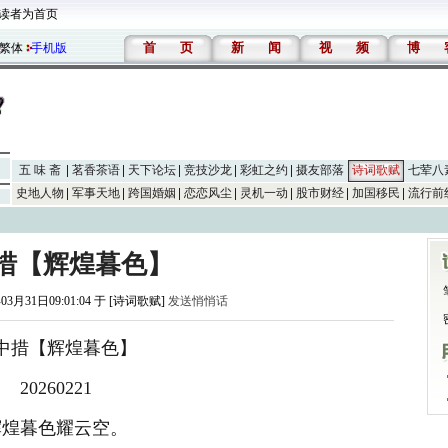
读者为首页
首
页
新
闻
视
频
博
繁体
手机版
五 味 斋
茗香茶语
天下论坛
竞技沙龙
彩虹之约
摄友部落
诗词歌赋
七荤八
史地人物
军事天地
跨国婚姻
恋恋风尘
灵机一动
股市财经
加国移民
流行前
措【辉煌暮色】
03月31日09:01:04 于 [诗词歌赋]
发送悄悄话
中措【辉煌暮色】
20260221
辉煌暮色耀云空。