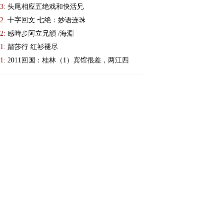
3:
头尾相应五绝戏和快活兄
2:
十字回文 七绝：妙语连珠
2:
感時步阿立兄韻 /海淵
1:
踏莎行 红衫褪尽
1:
2011回国：桂林（1）宾馆很差，两江四