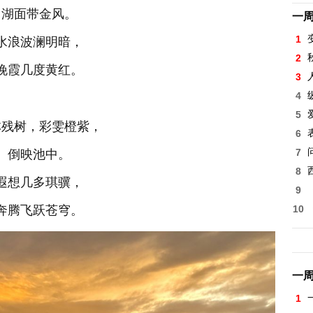
湖面带金风。
一
1
水浪波澜明暗，
2
晚霞几度黄红。
3
4
5
林残树，彩雯橙紫，
6
7
倒映池中。
8
遐想几多琪骥，
9
奔腾飞跃苍穹。
10
一
1