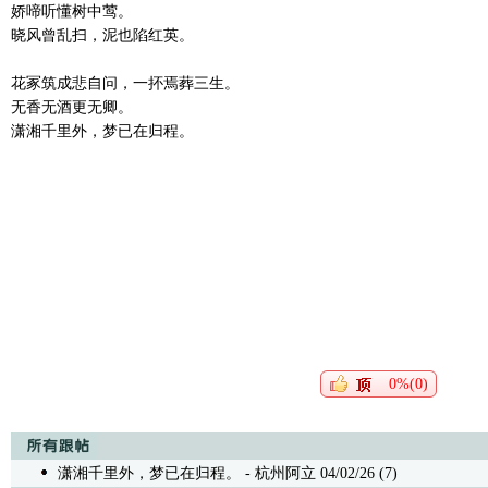
娇啼听懂树中莺。
晓风曾乱扫，泥也陷红英。
花冢筑成悲自问，一抔焉葬三生。
无香无酒更无卿。
潇湘千里外，梦已在归程。
0%(0)
潇湘千里外，梦已在归程。
- 杭州阿立 04/02/26 (7)