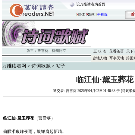
设万维读者为首页
首
简体
繁体
手机版
版主：
曹雪葵
、
杭州阿立
五 味 斋
茗香茶语
天下
史地人物
军事天地
跨国
万维读者网
>
诗词歌赋
> 帖子
临江仙·黛玉葬花
送交者:
曹雪葵
2026年04月02日01:40:38 于 [诗词歌
临江仙·黛玉葬花
（曹雪葵）
偷眼泪痕昨夜雨，银锄肩起新晴。