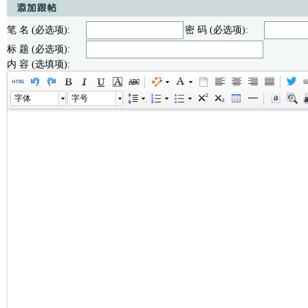
笔 名 (必选项):
密 码 (必选项):
标 题 (必选项):
内 容 (选填项):
字体
字号