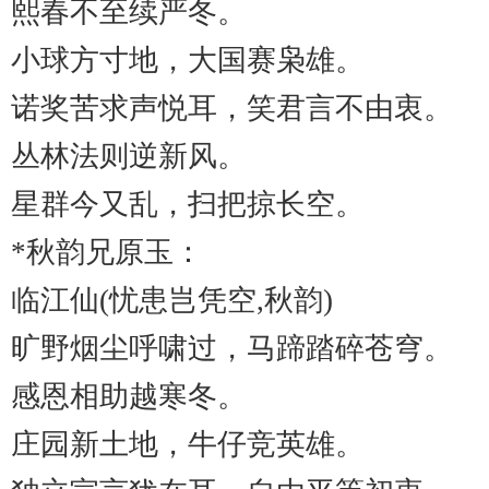
熙春不至续严冬。
小球方寸地，大国赛枭雄。
诺奖苦求声悦耳，笑君言不由衷。
丛林法则逆新风。
星群今又乱，扫把掠长空。
*秋韵兄原玉：
临江仙
(忧患岂凭空,秋韵)
旷野烟尘呼啸过，马蹄踏碎苍穹。
感恩相助越寒冬。
庄园新土地，牛仔竞英雄。