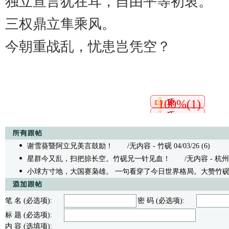
独立宣言犹在耳，自由平等初衷。
三权鼎立隼乘风。
今朝重战乱，忧患岂凭空？
100%(1)
谢雪葵暨阿立兄美言鼓励！
/无内容 - 竹砚 04/03/26 (6)
星群今又乱，扫把掠长空。竹砚兄一针见血！
/无内容 - 杭州阿立 
小球方寸地，大国赛枭雄。 一句看穿了今日世界格局。大赞竹
笔 名 (必选项):
密 码 (必选项):
标 题 (必选项):
内 容 (选填项):