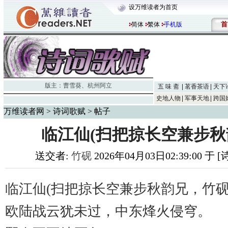
设万维读者为首页
首
简体
繁体
手机版
版主：
曹雪葵
、
杭州阿立
五 味 斋
茗香茶语
天下
史地人物
军事天地
跨国
万维读者网
>
诗词歌赋
> 帖子
临江仙(扫把掠长空兼步秋
送交者:
竹砚
2026年04月03日02:39:00 于
临江仙
(扫把掠长空兼步秋韵兄，竹砚
欧陆战云犹未过，中东烽火侵穹。