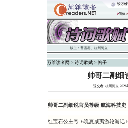
设万维
简体
版主：
曹雪葵
、
杭州阿立
万维读者网
>
诗词歌赋
> 帖子
帅哥二副细
送交者:
杭州阿立
2026
帅哥二副细说官员等级 航海科技史
红宝石公主号16晚夏威夷游轮游记1