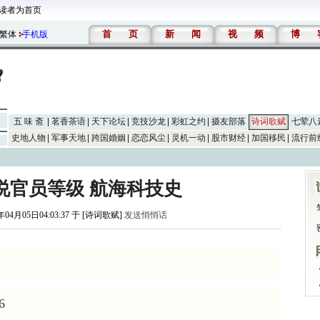
读者为首页
首
页
新
闻
视
频
博
繁体
手机版
五 味 斋
茗香茶语
天下论坛
竞技沙龙
彩虹之约
摄友部落
诗词歌赋
七荤八
史地人物
军事天地
跨国婚姻
恋恋风尘
灵机一动
股市财经
加国移民
流行前
说官员等级 航海科技史
年04月05日04:03:37 于 [诗词歌赋]
发送悄悄话
6