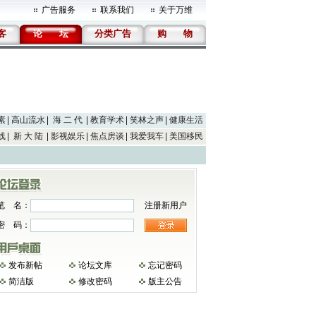
广告服务
联系我们
关于万维
客
论
坛
分类广告
购
物
素
高山流水
海 二 代
教育学术
笑林之声
健康生活
线
新 大 陆
影视娱乐
焦点房谈
我爱我车
美国移民
笔 名：
注册新用户
密 码：
发布新帖
论坛文库
忘记密码
简洁版
修改密码
版主公告