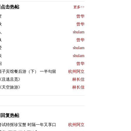
周点击热帖
更多>>
变
曾华
秋
曾华
人
shulam
纵
曾华
爱
shulam
表
shulam
问
曾华
西子宾馆餐后游（下） 一半勾留
杭州阿立
《且逃且觅》
林长信
《天空旅游》
林长信
周回复热帖
考试特抠珍宝蟹 时隔一年又享口
杭州阿立