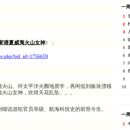
一
1
2
3
4
家谱夏威夷火山女神
》：
5
6
wer.php?trd_id=1756659
7
8
9
夷火山、环太平洋火圈地质学，再闲侃到板块漂移
10
夷火山女神，吹得天花乱坠。。。
副细说游轮官员等级、航海科技史的前世今生。
一
1