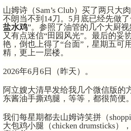
山姆诗（Sam’s Club）买了两只大
不朗当不到14刀。5月底已经先做了
盐水鸡
”。参照了油管的几个大厨
又有点迷信“田园风光”。最后的妥
艳，倒也上得了“台面”，星期五可
精，更上一层楼。
2026年6月6日（昨天）。
阿立嫂大清早发给我几个微信版的
东酱油手撕鸡腿，等等，都很简便
我们每星期都去山姆诗笑拼（shopp
大包鸡小腿（chicken drumsticks