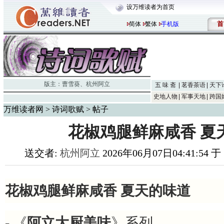
设万维读者为首页
首
简体
繁体
手机版
版主：
曹雪葵
、
杭州阿立
五 味 斋
茗香茶语
天下
史地人物
军事天地
跨国
万维读者网
>
诗词歌赋
> 帖子
花椒鸡腿鲜麻咸香 夏
送交者:
杭州阿立
2026年06月07日04:41:54 
花椒鸡腿鲜麻咸香 夏天的味道
- 《
阿立大厨美味
》系列