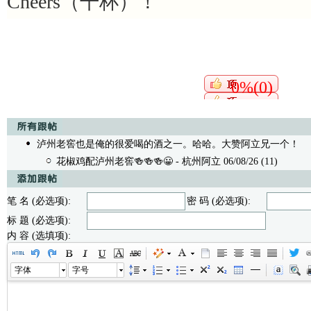
Cheers（干杯）！
0%(0)
泸州老窖也是俺的很爱喝的酒之一。哈哈。大赞阿立兄一个！
/
花椒鸡配泸州老窖🍻🍻🍻😀
- 杭州阿立 06/08/26 (11)
笔 名 (必选项):
密 码 (必选项):
标 题 (必选项):
内 容 (选填项):
字体
字号