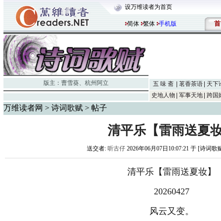
设万维读者为首页
首
简体
繁体
手机版
版主：
曹雪葵
、
杭州阿立
五 味 斋
茗香茶语
天下
史地人物
军事天地
跨国
万维读者网
>
诗词歌赋
> 帖子
清平乐【雷雨送夏
送交者:
听古仔
2026年06月07日10:07:21 于 [诗词歌
清平乐【雷雨送夏妆】
20260427
风云又变。