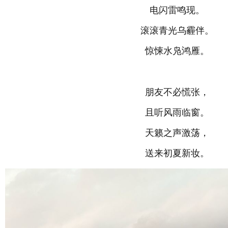
电闪雷鸣现。
滚滚青光乌霾伴。
惊悚水凫鸿雁。
朋友不必慌张，
且听风雨临窗。
天籁之声激荡，
送来初夏新妆。