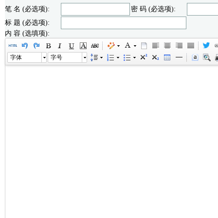
笔 名 (必选项):
密 码 (必选项):
标 题 (必选项):
内 容 (选填项):
字体
字号