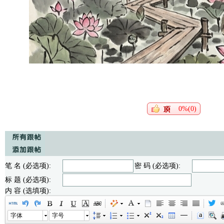
0%(0)
笔 名 (必选项):
密 码 (必选项):
标 题 (必选项):
内 容 (选填项):
字体
字号