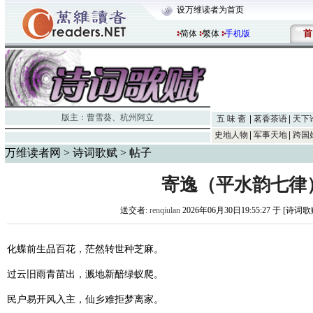
设万维读者为首页
首
简体
繁体
手机版
版主：
曹雪葵
、
杭州阿立
五 味 斋
茗香茶语
天下
史地人物
军事天地
跨国
万维读者网
>
诗词歌赋
> 帖子
寄逸（平水韵七律
送交者:
renqiulan
2026年06月30日19:55:27 于 [诗词
化蝶前生品百花，茫然转世种芝麻。
过云旧雨青苗出，溅地新醅绿蚁爬。
民户易开风入主，仙乡难拒梦离家。