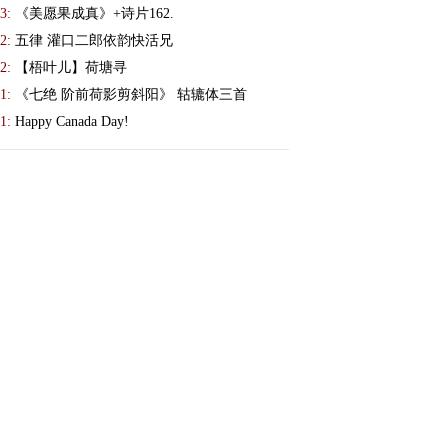
3:
《美愿果成真》+诗片162.
2:
五律 灌口二郎依韵快活兄
2:
【梧叶儿】荷塘寻
1:
《七绝 阶前荷影剪斜阳》 轱辘体三首
1:
Happy Canada Day!