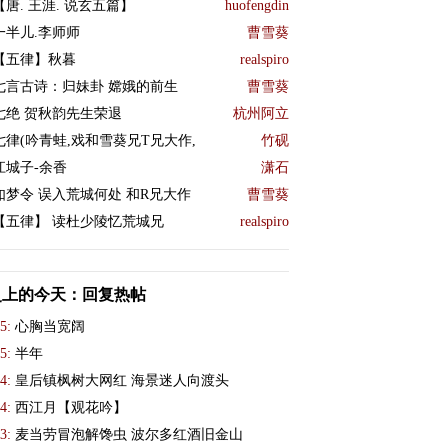
【唐. 王涯. 说玄五篇】
huofengdin
一半儿.李师师
曹雪葵
【五律】秋暮
realspiro
七言古诗：归妹卦 嫦娥的前生
曹雪葵
七绝 贺秋韵先生荣退
杭州阿立
七律(吟青蛙,戏和雪葵兄T兄大作,
竹砚
江城子-余香
潇石
如梦令 误入荒城何处 和R兄大作
曹雪葵
【五律】 读杜少陵忆荒城兄
realspiro
史上的今天：回复热帖
5:
心胸当宽阔
5:
半年
4:
皇后镇枫树大网红 海景迷人向渡头
4:
西江月【观花吟】
3:
麦当劳冒泡解馋虫 波尔多红酒旧金山