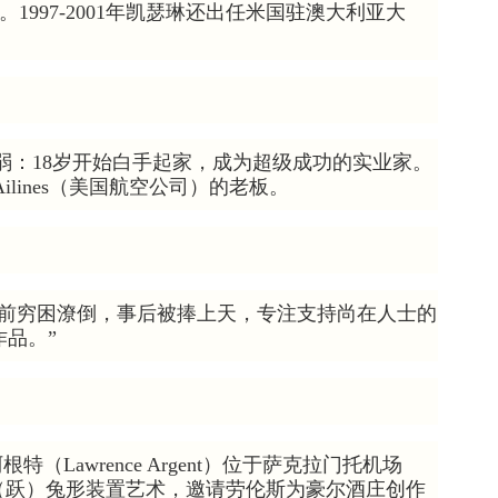
嘉。1997-2001年凯瑟琳还出任米国驻澳大利亚大
也不示弱：18岁开始白手起家，成为超级成功的实业家。
Ailines（美国航空公司）的老板。
生前穷困潦倒，事后被捧上天，专注支持尚在人士的
品。”
（Lawrence Argent）位于萨克拉门托机场
的《Leap》（跃）兔形装置艺术，邀请劳伦斯为豪尔酒庄创作