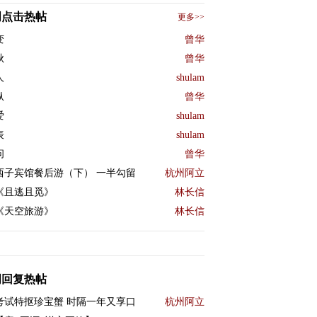
周点击热帖
更多>>
变
曾华
秋
曾华
人
shulam
纵
曾华
爱
shulam
表
shulam
问
曾华
西子宾馆餐后游（下） 一半勾留
杭州阿立
《且逃且觅》
林长信
《天空旅游》
林长信
周回复热帖
考试特抠珍宝蟹 时隔一年又享口
杭州阿立