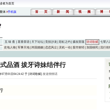
读者为首页
首
页
新
闻
视
频
博
繁体
手机版
五 味 斋
茗香茶语
天下论坛
竞技沙龙
彩虹之约
摄友部落
诗词歌赋
七荤八
史地人物
军事天地
跨国婚姻
恋恋风尘
灵机一动
股市财经
加国移民
流行前
式品酒 拔牙诗妹结伴行
年07月01日04:24:42 于 [诗词歌赋]
发送悄悄话
行