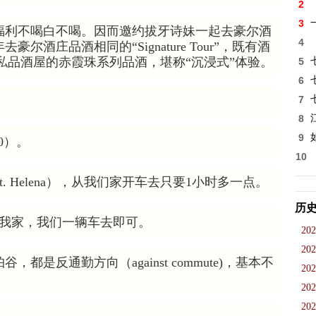
2
3
福利不喝白不喝。因而邀约拔牙诗妹一起去豪尔酒
4
尔酒庄品酒相同的“Signature Tour”，既有酒
又有隐私品酒屋的赤霞珠系列品酒，堪称“沉浸式”体验。
5
6
7
8
9
30）。
10
 Helena），从我们家开车去只要1小时多一点。
历
来我家，我们一辆车去即可。
202
202
是反通勤方向（against commute)，基本不
202
202
202