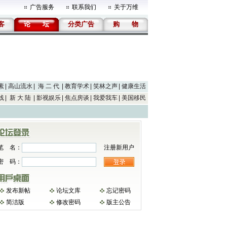
广告服务
联系我们
关于万维
客
论
坛
分类广告
购
物
素
高山流水
海 二 代
教育学术
笑林之声
健康生活
线
新 大 陆
影视娱乐
焦点房谈
我爱我车
美国移民
笔 名：
注册新用户
密 码：
发布新帖
论坛文库
忘记密码
简洁版
修改密码
版主公告