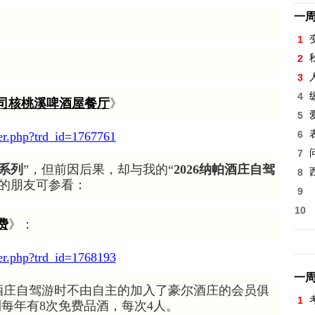
一
1
2
3
4
司核桃溪啤酒屋餐厅
》
5
6
wer.php?trd_id=1767761
7
系列
”，但前因后果，却与我的“
2026纳帕酒庄自驾
8
的朋友可参看：
9
10
费
》：
wer.php?trd_id=1768193
一
纳帕酒庄自驾游时不由自主的加入了豪尔酒庄的会员俱
1
会员福利每年有8次免费品酒，每次4人。