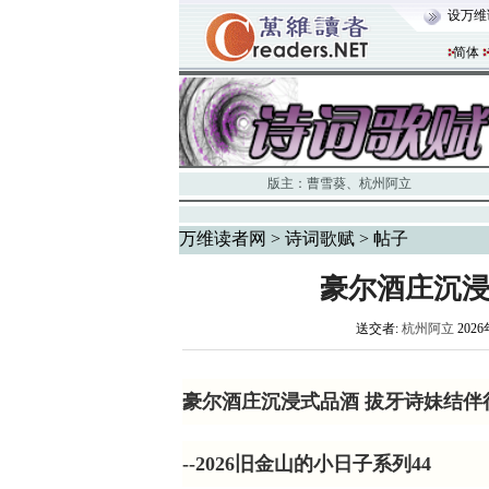
设万维
简体
版主：
曹雪葵
、
杭州阿立
万维读者网
>
诗词歌赋
> 帖子
豪尔酒庄沉浸
送交者:
杭州阿立
2026
豪尔酒庄沉浸式品酒 拔牙诗妹结伴
--202
6
旧金山的小日子系列
44