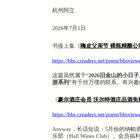
杭州阿立
2026年7月1日
书接上集《
嗨皮父亲节 裸瓶精酿公
https://bbs.creaders.net/poem/bbsvie
这篇虽然属于“
202
6
旧金山的小日子
游系列
”有千丝万缕的联系。有兴趣
《
豪尔酒庄会员 沃尔特酒庄品酒免
https://bbs.creaders.net/poem/bbsvie
Anyway，长话短说：5月份的
乐部（Hall Wines Club）。