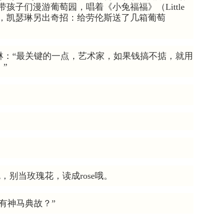
早年带孩子们漫游葡萄园，唱着《小兔福福》（Little
几次拒绝，凯瑟琳另出奇招：给劳伦斯送了几箱葡萄
琳：“最关键的一点，艺术家，如果钱搞不掂，就用
”
，别当玫瑰花，读成rose哦。
有神马典故？”