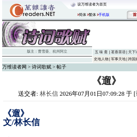
设万维读者为首页
首
简体
繁体
手机版
版主：
曹雪葵
、
杭州阿立
五 味 斋
茗香茶语
天下
史地人物
军事天地
跨国
万维读者网
>
诗词歌赋
> 帖子
《遛》
送交者:
林长信
2026年07月01日07:09:28 
《遛》
文/林长信