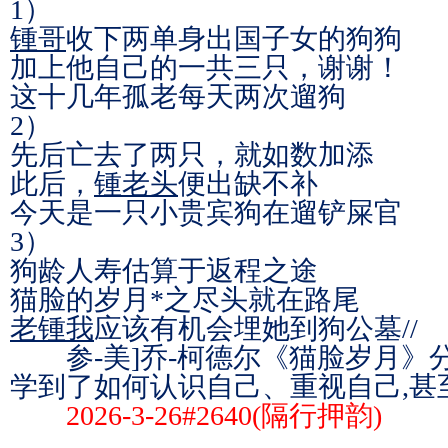
1）
锺哥
收下两单身出国子女的狗狗
加上他自己的一共三只，谢谢！
这十几年孤老每天两次遛狗
2）
先后亡去了两只，就如数加添
此后，
锺老头
便出缺不补
今天是一只小贵宾狗在遛铲屎官
3）
狗龄人寿估算于返程之途
猫脸的岁月*之尽头就在路尾
老锺我
应该有机会埋她到狗公墓//
参-
美]乔-柯德尔
《猫脸岁月》分
学到了如何认识自己、重视自己,甚
2026-3-26#2640(隔行押韵)