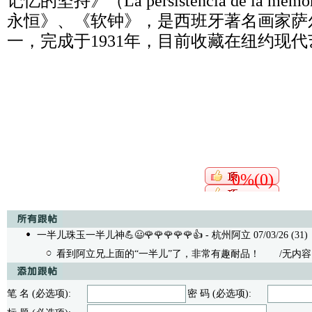
记忆的坚持》（La persistencia de la 
永恒》、《软钟》，是西班牙著名画家萨
一，完成于1931年，目前收藏在纽约现
0%(0)
一半儿珠玉一半儿神💪😃🌹🌹🌹🌹🌹👍
- 杭州阿立 07/03/26 (31)
看到阿立兄上面的“一半儿”了，非常有趣耐品！
/无内容 - 曹
笔 名 (必选项):
密 码 (必选项):