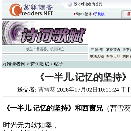
设万维读者为首页
首
简体
繁体
手机版
版主：
曹雪葵
、
杭州阿立
五 味 斋
茗香茶语
天下
史地人物
军事天地
跨国
万维读者网
>
诗词歌赋
> 帖子
《一半儿.记忆的坚持
送交者:
曹雪葵
2026年07月02日10:11:24 
《一半儿.记忆的坚持》和西窗兄
（曹雪葵
时光无力软如羹，