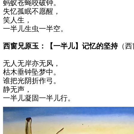
蚂蚁苍蝇咬破钟。
失忆孤眠不愿醒，
笑人生，
一半儿生虫一半空。
西窗兄原玉：【一半儿】记忆的坚持
（西
无人无岸亦无风，
枯木垂钟坠梦中。
谁把光阴折作弓。
静无声，
一半儿凝固一半儿行。