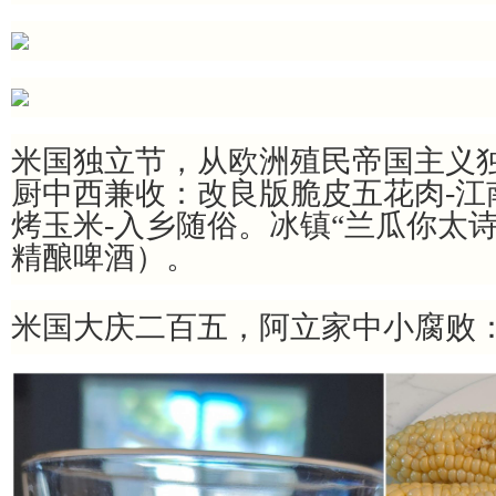
米国独立节，从欧洲殖民帝国主义独
厨中西兼收：改良版脆皮五花肉-江
烤玉米-入乡随俗。冰镇“兰瓜你太诗
精酿啤酒）。
米国大庆二百五，阿立家中小腐败