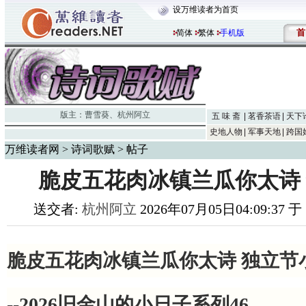
设万维读者为首页
首
简体
繁体
手机版
版主：
曹雪葵
、
杭州阿立
五 味 斋
茗香茶语
天下
史地人物
军事天地
跨国
万维读者网
>
诗词歌赋
> 帖子
脆皮五花肉冰镇兰瓜你太诗
送交者:
杭州阿立
2026年07月05日04:09:37 
脆皮五花肉冰镇兰瓜你太诗 独立节
--202
6
旧金山的小日子系列
46