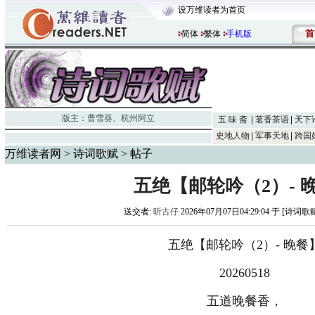
设万维读者为首页
首
简体
繁体
手机版
版主：
曹雪葵
、
杭州阿立
五 味 斋
茗香茶语
天下
史地人物
军事天地
跨国
万维读者网
>
诗词歌赋
> 帖子
五绝【邮轮吟（2）- 
送交者:
听古仔
2026年07月07日04:29:04 于 [诗词歌
五绝【邮轮吟（2）- 晚餐
20260518
五道晚餐香，