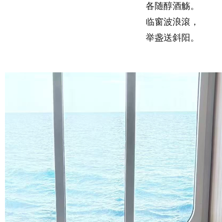
各随醇酒觞。
临窗波浪滾，
举盏送斜阳。