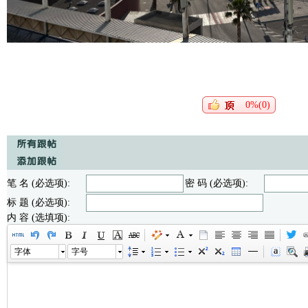
0%(0)
笔 名 (必选项):
密 码 (必选项):
标 题 (必选项):
内 容 (选填项):
字体
字号