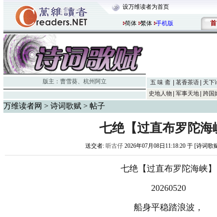
设万维读者为首页
首
简体
繁体
手机版
版主：
曹雪葵
、
杭州阿立
五 味 斋
茗香茶语
天下
史地人物
军事天地
跨国
万维读者网
>
诗词歌赋
> 帖子
七绝【过直布罗陀海
送交者:
听古仔
2026年07月08日11:18:20 于 [诗词歌
七绝【过直布罗陀海峡】
20260520
船身平稳踏浪波，