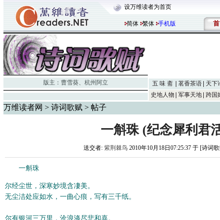
设万维读者为首页
首
简体
繁体
手机版
版主：
曹雪葵
、
杭州阿立
五 味 斋
茗香茶语
天下
史地人物
军事天地
跨国
万维读者网
>
诗词歌赋
> 帖子
一斛珠 (纪念犀利君活
送交者:
紫荆棘鸟
2010年10月18日07:25:37 于 [诗词
一斛珠
尔经尘世，深寒妙境含凄美。
无尘洁处应如水，一曲心痕，写有三千纸。
尔有银河三万里，沧浪涤尽悲和喜。