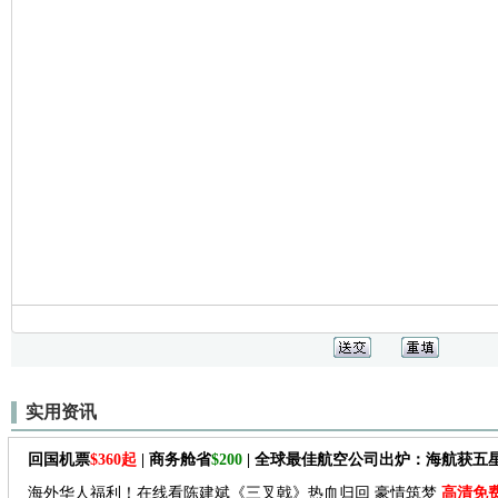
实用资讯
回国机票
$360起
| 商务舱省
$200
| 全球最佳航空公司出炉：海航获五
海外华人福利！在线看陈建斌《三叉戟》热血归回 豪情筑梦
高清免