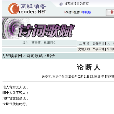
设万维读者为首页
首
简体
繁体
手机版
版主：
曹雪葵
、
杭州阿立
五 味 斋
茗香茶语
天下
史地人物
军事天地
跨国
万维读者网
>
诗词歌赋
> 帖子
论 断 人
送交者:
重返伊甸园
2011年02月21日13:46:18 于 [诗
谁人背后无人说，
哪个人前不说人；
增广贤文如是说，
世世代代如此行。