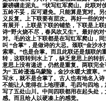
蒙磅礴走泥丸。”状写红军爬山。此联对
五岭不妥，应可避免。只能算是宽对。另
义反复。上下联要有层次。再好一些的对
有展开，上联是下联的铺垫，下联是上联
诗“野火烧不尽，春风吹又生”。
最好的对
对。毛的这上下联都是在写红军爬山，
同
叫 “合掌”，是做诗的大忌。颈联“金沙水
索寒。”也是合掌。而且此联还是颔联的
转，这联转到水上了，缺乏意思上的转折
意思上没有递进，仍然是重复。
两联完全
为“ 五岭逶迤乌蒙险，金沙水暖大渡寒。
写水，
就不是合掌了。古人也有地名入诗
不能让人觉得在上地理课。毛四句四地，加
写了五处山川。中间四联都用在起头处，
感。而且给人以硬凑上的感觉。