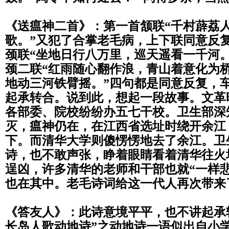
《送瘟神二首》：第一首颔联“千村薜荔
歌。
”又犯了合掌老毛病，上下联同意反复
颈联“
坐地日行八万里，巡天遥看一千河。
颈二联“
红雨随心翻作浪，青山着意化为
地动三河铁臂摇。”四句都是同意反复，
起承转合。说到此，想起一段故事。文革
各部委、院校纷纷办五七干校。卫生部深
灭，
瘟神仍在，在江西省选址时绕开余江
下。
而清华大学则傻愣愣地去了余江。卫
诗，
也不敢声张，睁着眼睛看着清华往火
逞凶，
许多清华的老师和干部也就“一样悲
也在其中。老毛诗词给这一代人再次带来
《答友人》：此诗意境平平，也不讲起承
长岛人歌动地诗”之动地诗一语似出自小学生