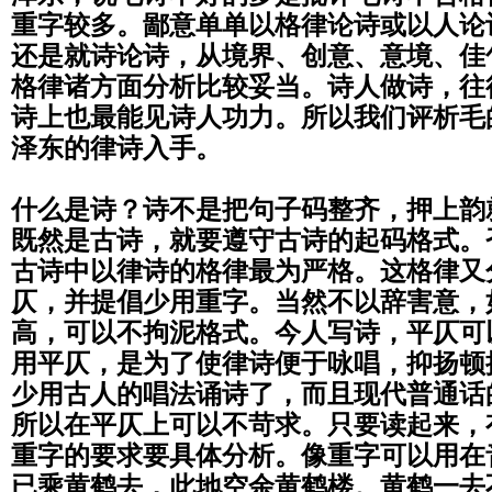
重字较多。
鄙意单单以格律论诗或以人论
还是就诗论诗，
从境界、创意、意境、佳
格律诸方面分析比较妥当。诗人做诗，
往
诗上也最能见诗人功力。
所以我们评析毛
泽东的律诗入手。
什么是诗？诗不是把句子码整齐，押上韵
既然是古诗，就要遵守古诗的起码格式。
古诗中以律诗的格律最为严格。这格律又
仄，
并提倡少用重字。当然不以辞害意，
高，可以不拘泥格式。今人写诗，平仄可
用平仄，是为了使律诗便于咏唱，抑扬顿
少用古人的唱法诵诗了，
而且现代普通话
所以在平仄上可以不苛求。
只要读起来，
重字的要求要具体分析。
像重字可以用在
已乘黄鹤去，
此地空余黄鹤楼。黄鹤一去