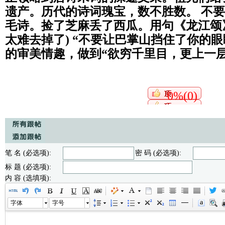
遗产。历代的诗词瑰宝，数不胜数。 不
毛诗。捡了芝麻丢了西瓜。用句《龙江颂
太难去掉了
)
“不要让巴掌山挡住了你的眼
的审美情趣，做到“欲穷千里目，更上一层
0%(0)
笔 名 (必选项):
密 码 (必选项):
标 题 (必选项):
内 容 (选填项):
字体
字号