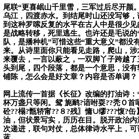
尾联“更喜岷山千里雪，三军过后尽开颜
乌江﹐四渡赤水。到结尾时山还没写够，
到这种罗嗦反复的水平在古人中是很少见
是战略转移，死里逃生。也许还是毛说的
队，是播种机”可惜这些“重大意义”都没
来。从诗里面你只能看见走路，爬山，涉
来覆去，一言以蔽之，
一双脚丫子跨越了
头到尾，四个段落，
都是一个意思，没有
铺陈，怎么会是好文章？
内容是否单调？
网上流传一首据《长征》改编的打油诗：
杯万盏只等闲。鸳 旎鸸?谙咐耍??秃Ｏ
砼??榻?甑轿甯??
８?残〗慵∪缪???愎?
油，但状景写实，历历在目。脱开政治内
次递进，联句对仗，总体律诗水平上，
可
蓝。