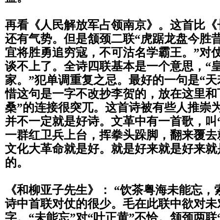
再看《人民解放军占领南京》。这首比《
还有气势。但是颔颈二联“虎踞龙盘今胜
宜将胜勇追穷寇，不可沽名学霸王。”
对
谈不上了。全诗四联基本是一个意思，“
家。”犯单调重复之忌。最好的一句是“
天
惜这句是一字不改抄李贺的，
放在这里和
桑”的连接很突兀。
这首诗被有些人推崇
并不一定就是好诗。
文革中有一首歌，叫
一群红卫兵上台，
挥拳头跺脚，翻来覆去
文化大革命就是好。
就是好来就是好来就
的。
《和柳亚子先生》： “饮茶粤海未能忘，
诗中首联对仗的很少。
毛在此联中欲对未
字。“未能忘”对“叶正黄”
不恰。颔颈两联