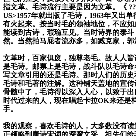
指文革。
毛诗流行主要是因为文革。《 ??饵SP
US>1957年就出版了毛诗，
1963
年又出
单
有火起来。按当时毛的领袖地位，
不应如
能读到古诗，瑕瑜互见。
当时诗界的泰斗
然。当然拍马屁者流亦多，
如臧克家，郭
文革时，百家俱废，独尊老毛。故人人皆
是毛诗。邮票上是毛诗，战斗队以毛诗命
写文章引用的还是毛诗。
那时人们的历史
毛诗和毛著的注解。
这种铺天盖地的宣传
骨髓中了，
毛诗得以深入人心，以致于出
时代过来的人，
现在唱起卡拉
OK
来还是
手。
我的观察，喜欢毛诗的人，大多数没有读
正领略到唐诗宋词的深邃文采。
祖先们给