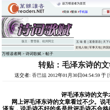
设万维读者为首页
首
简体
繁体
手机版
版主：
曹雪葵
、
杭州阿立
五 味 斋
茗香茶语
天下
史地人物
军事天地
跨国
万维读者网
>
诗词歌赋
> 帖子
转贴：毛泽东诗的文
送交者:
香巴媪
2012年01月30日04:54:59 
评毛泽东诗的文学
网上评毛泽东诗的文章看过不少。说
泽东，
说毛诗不好的多是批评毛诗不合格