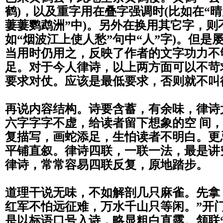
鹤
)
，以及重字用在叠字强调时
(
比如在“
晴
萋萋鹦鹉洲”中
)
。另外在换用其它字，
则
如“烟波江上使人愁”句中“人”字
)
。
但是
当用时仍用之，
反映了作者的文字功力不
足。对于今人律诗，
以上两方面可以不苛
要求对仗。
应该是最低要求，否则就不叫
再说内容结构。诗要含蓄，有余味，律诗
六字字字不虚，给读者留下想象的空 间
复描写，画蛇添足，生怕读者不明白。
更
平铺直叙。律诗四联，一联一法，
最是讲
律诗，常常容易四联反复，原地踏步。
道理干说无味，不如解剖几只麻雀。先拿
红军不怕远征难，万水千山只等闲。”开
是以标语口号入诗，略显粗白直露。颔联