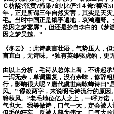
Ｃ枋龊?弦黄?栉枭?剑?比俨?ⅰ４耸?
饔冱SPA
年，正是所谓三年自然灾害，
其实是天灾
毛。当时中国正是饿孚遍地，
哀鸿遍野。
欲因之梦寥廓”，
但还是抄自李白的《梦游
因之梦吴越。”
《冬云》：此诗豪言壮语，气势压人，但
言直白，无诗味。“独有英雄驱虎豹，更
由以上分析，毛诗从总体上看，不讲起承
一泻无余，单调重复，没有余味，修辞粗
行，
影响很大呢？唐代虞世南咏蝉诗曰“
风。” 谬改两字，来说明毛诗流行的原因
籍秋风。”
老毛地位亿人之上，一呼万诺
气也大。
我等做诗，口气一大，定会被人
但毛的狂妄，
反被人尊为伟大。口气大的