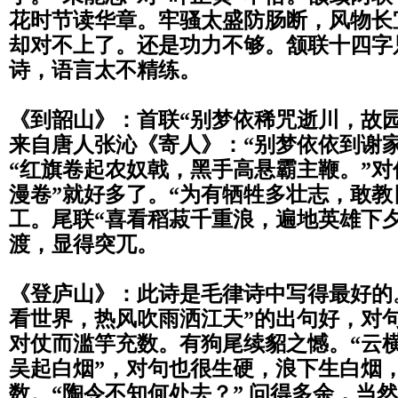
花时节读华章。
牢骚太盛防肠断，风物长
却对不上了。还是功力不够。颔联十四字
诗，语言太不精练。
《到韶山》：首联“别梦依稀咒逝川，故园
来自唐人张沁《寄人》：“别梦依依到谢
“红旗卷起农奴戟，黑手高悬霸主鞭。”对
漫卷”就好多了。“为有牺牲多壮志，敢教
工。尾联“喜看稻菽千重浪，遍地英雄下夕
渡，显得突兀。
《登庐山》：此诗是毛律诗中写得最好的
看世界，热风吹雨洒江天”的出句好，对
对仗而滥竽充数。有狗尾续貂之憾。“
云
吴起白烟”，对句也很生硬，浪下生白烟
数。“陶令不知何处去？” 问得多余，当