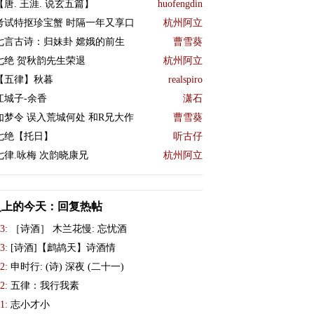
【唐. 王涯. 说玄五篇】
huofengdin
考试特抠珍宝蟹 时隔一年又享口
杭州阿立
七言古诗：归妹卦 嫦娥的前生
曹雪葵
七绝 贺秋韵先生荣退
杭州阿立
【五律】秋暮
realspiro
江城子-余香
潇石
如梦令 误入荒城何处 和R兄大作
曹雪葵
七绝【托日】
听古仔
七律.咏梅 次韵晓康兄
杭州阿立
史上的今天：回复热帖
3:
［诗酒］ 木兰花慢: 忘忧酒
3:
[诗酒]【鹧鸪天】诗酒情
2:
申时行: (诗) 深夜 (二十一)
2:
五律：我行我素
1:
志小才小