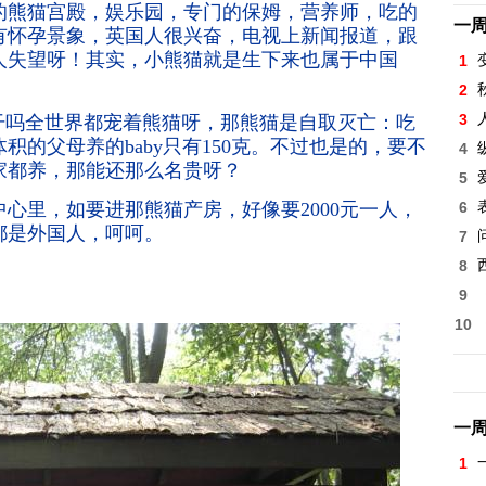
的熊猫宫殿，娱乐园，专门的保姆，营养师，吃的
一
有怀孕景象，英国人很兴奋，电视上新闻报道，跟
人失望呀！其实，小熊猫就是生下来也属于中国
1
2
3
干吗全世界都宠着熊猫呀，那熊猫是自取灭亡：吃
体积的父母养的
baby
只有
150
克。不过也是的，要不
4
家都养，那能还那么名贵呀？
5
中心里，如要进那熊猫产房，好像要
2000
元一人，
6
都是外国人，呵呵。
7
8
9
10
一
1