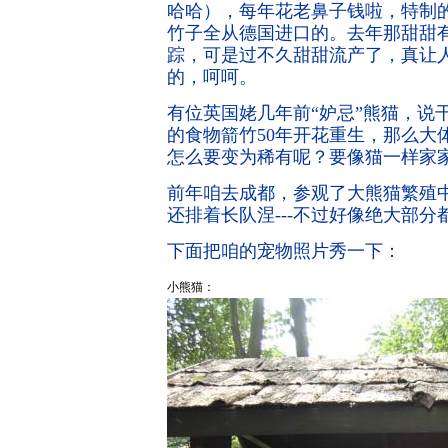
哈哈），每年花老鼻子钱啦，特制
竹子全从德国进口的。去年那甜甜
踪，可是过不久甜甜流产了，真让
的，呵呵。
有位英国姥几年前“妒忌”熊猫，说
的食物箭竹
50
年开花重生，那么大
怎么要变为稀有呢？要像猫一样家
前年咱去成都，参观了大熊猫繁殖
还排着长队涅
---
不过好像绝大部分
下面把咱的宠物照片秀一下：
小熊猫：