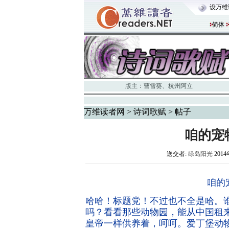
设万维
简体
版主：
曹雪葵
、
杭州阿立
万维读者网
>
诗词歌赋
> 帖子
咱的宠
送交者:
绿岛阳光
2014
咱的
哈哈！标题党！不过也不全是哈。
吗？看看那些动物园，能从中国租来
皇帝一样供养着，呵呵。爱丁堡动