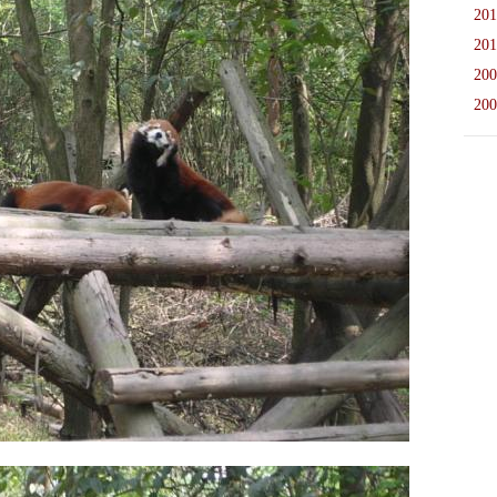
201
201
200
200