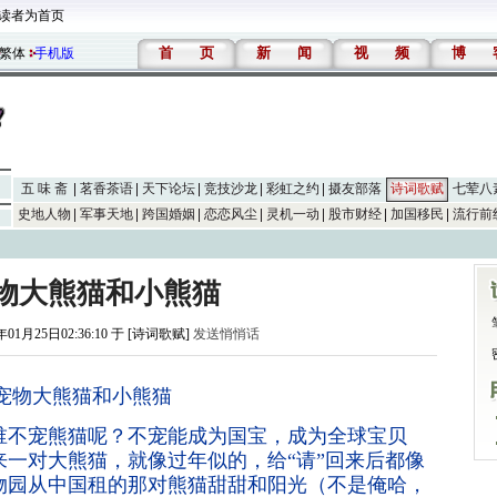
读者为首页
首
页
新
闻
视
频
博
繁体
手机版
五 味 斋
茗香茶语
天下论坛
竞技沙龙
彩虹之约
摄友部落
诗词歌赋
七荤八
史地人物
军事天地
跨国婚姻
恋恋风尘
灵机一动
股市财经
加国移民
流行前
物大熊猫和小熊猫
年01月25日02:36:10 于 [诗词歌赋]
发送悄悄话
宠物大熊猫和小熊猫
谁不宠熊猫呢？不宠能成为国宝，成为全球宝贝
一对大熊猫，就像过年似的，给“请”回来后都像
物园从中国租的那对熊猫甜甜和阳光（不是俺哈，