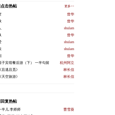
周点击热帖
更多>>
变
曾华
秋
曾华
人
shulam
纵
曾华
爱
shulam
表
shulam
问
曾华
西子宾馆餐后游（下） 一半勾留
杭州阿立
《且逃且觅》
林长信
《天空旅游》
林长信
周回复热帖
一半儿.李师师
曹雪葵