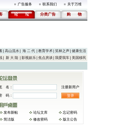
广告服务
联系我们
关于万维
客
论
坛
分类广告
购
物
素
高山流水
海 二 代
教育学术
笑林之声
健康生活
线
新 大 陆
影视娱乐
焦点房谈
我爱我车
美国移民
笔 名：
注册新用户
密 码：
发布新帖
论坛文库
忘记密码
简洁版
修改密码
版主公告